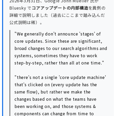
2026年3月31日、Google John Mueller 氏が
Bluesky で
コアアップデートの内部構造
を異例の
詳細で説明しました（過去にここまで踏み込んだ
公式説明は稀）。
"We generally don't announce 'stages' of
core updates. Since these are significant,
broad changes to our search algorithms and
systems, sometimes they have to work
step-by-step, rather than all at one time."
"there's not a single 'core update machine'
that's clicked on (every update has the
same flow), but rather we make the
changes based on what the teams have
been working on, and those systems &
components can change from time to