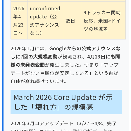
2026
unconfirmed
9トラッカー同時
年4
update（公
数日
反応、米国>ドイ
月23
式アナウンス
ツの地域差
日〜
なし）
2026年1月には、
Googleからの公式アナウンスな
しに7回の大規模変動
が観測され、
4月23日にも同
様の未発表変動
が発生しました。つまり「アップ
デートがない＝順位が安定している」という前提
自体が崩れ続けています。
March 2026 Core Update が示
した「壊れ方」の規模感
2026年3月コアアップデート（3/27〜4/8、完了