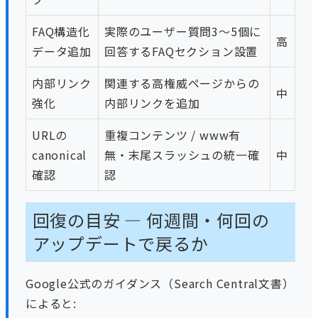
FAQ構造化
実際のユーザー質問3〜5個に
高
データ追加
回答するFAQセクション設置
内部リンク
関連する高権威ページからの
中
強化
内部リンクを追加
URLの
重複コンテンツ / www有
canonical
無・末尾スラッシュの統一確
中
確認
認
回復の目安 — 何週間・何回の
アップデートで戻るか
Google公式のガイダンス（Search Central文書）
によると: