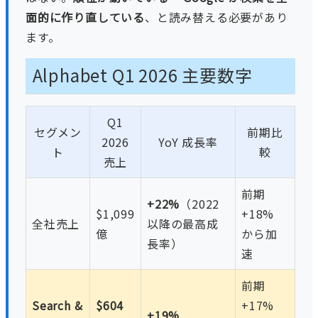
面的に作り直している
、と読み替える必要があり
ます。
Alphabet Q1 2026 主要数字
Q1
セグメン
前期比
2026
YoY 成長率
ト
較
売上
前期
+22%
（2022
$1,099
+18%
全社売上
以降の最高成
億
から加
長率）
速
前期
Search &
$604
+17%
+19%