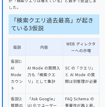
が「検索クエリは増えている」と数字で反証しま
した。
「検索クエリ過去最高」が起き
ている3仮説
WEB ディレクタ
仮説
内容
ーへの示唆
仮説1:
AI
AI Mode の質問入
SC の「クエリ」
Mode
力も「検索クエ
と AI Mode の質
カウン
リ」として集計
問は別管理が必要
ト
仮説2:
「Ask Google」
FAQ Schema の
質問の
UI 化でユーザー
重要性が再上昇、