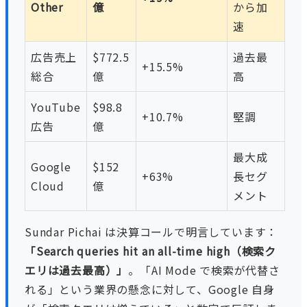
Other
億
から加
速
広告売上
$772.5
過去最
+15.5%
総合
億
高
YouTube
$98.8
+10.7%
堅調
広告
億
最大成
Google
$152
+63%
長セグ
Cloud
億
メント
Sundar Pichai は決算コールで明言しています：
「Search queries hit an all-time high（検索ク
エリは過去最高）」
。「AI Mode で検索が代替さ
れる」という業界の懸念に対して、Google 自身