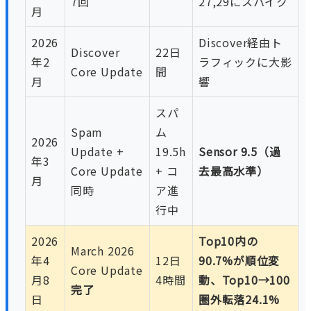
7回
27,29にスパイク
月
2026
Discover経由ト
Discover
22日
年2
ラフィックに大影
Core Update
間
月
響
スパ
Spam
ム
2026
Update +
19.5h
Sensor 9.5（過
年3
Core Update
+ コ
去最高水準）
月
同時
ア進
行中
2026
Top10内の
March 2026
年4
12日
90.7%が順位変
Core Update
月8
4時間
動、Top10→100
完了
日
圏外転落24.1%