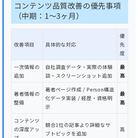
コンテンツ品質改善の優先事項
（中期：1〜3ヶ月）
優
改善項目
具体的な対応
先
度
一次情報の
自社調査データ・実際の体験
最
追加
談・スクリーンショット追加
高
著者ページ作成 / Person構造
著者情報の
最
化データ実装 / 経歴・資格明
整備
高
示
コンテンツ
競合1位の記事より詳細なサ
の深度アッ
高
ブトピックを追加
プ