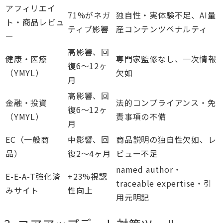
アフィリエイ
71%がネガ
独自性・実体験不足、AI量
ト・商品レビュ
ティブ影響
産コンテンツペナルティ
ー
高影響、回
健康・医療
専門家監修なし、一次情報
復6〜12ヶ
（YMYL）
欠如
月
高影響、回
金融・投資
法的コンプライアンス・免
復6〜12ヶ
（YMYL）
責事項の不備
月
EC（一般商
中影響、回
商品説明の独自性欠如、レ
品）
復2〜4ヶ月
ビュー不足
named author・
E-E-A-T強化済
+23%視認
traceable expertise・引
みサイト
性向上
用元明記