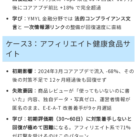
後にコアアプデ前比 +18% で完全超過
学び
：YMYL 金融分野では
法的コンプライアンス文
言
と
一次情報源リンク
の整備が回復速度に直結
ケース3：アフィリエイト健康食品サ
イト
初期影響
：2024年3月コアアプデで流入 -68%、その
後の対策不足で 12ヶ月経過後も回復せず
失敗要因
：商品レビューが「使ってもいないのに書
いた」内容、独自データ・写真ゼロ、運営者情報が
匿名のまま、E-E-A-T 改善着手が9ヶ月遅延
学び
：
初期評価期（30〜60日）に対策着手しないと
回復が極めて困難
になる。アフィリエイト系で71%
が打撃を受けるのはこのパターン