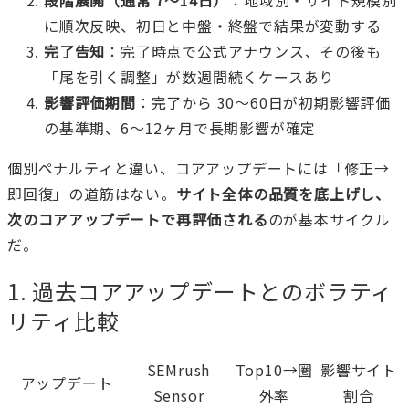
に順次反映、初日と中盤・終盤で結果が変動する
完了告知
：完了時点で公式アナウンス、その後も
「尾を引く調整」が数週間続くケースあり
影響評価期間
：完了から 30〜60日が初期影響評価
の基準期、6〜12ヶ月で長期影響が確定
個別ペナルティと違い、コアアップデートには「修正→
即回復」の道筋はない。
サイト全体の品質を底上げし、
次のコアアップデートで再評価される
のが基本サイクル
だ。
1. 過去コアアップデートとのボラティ
リティ比較
SEMrush
Top10→圏
影響サイト
アップデート
Sensor
外率
割合