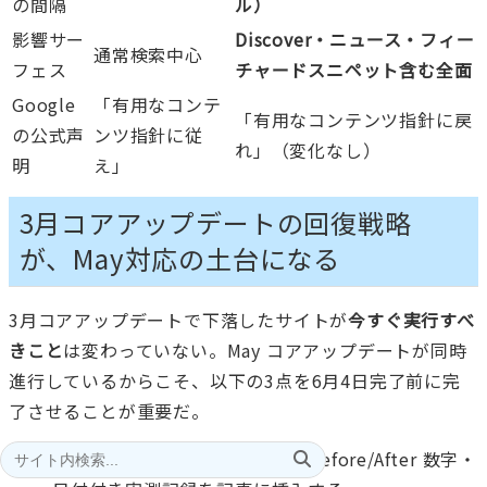
の間隔
ル）
影響サー
Discover・ニュース・フィー
通常検索中心
フェス
チャードスニペット含む全面
Google
「有用なコンテ
「有用なコンテンツ指針に戻
の公式声
ンツ指針に従
れ」（変化なし）
明
え」
3月コアアップデートの回復戦略
が、May対応の土台になる
3月コアアップデートで下落したサイトが
今すぐ実行すべ
きこと
は変わっていない。May コアアップデートが同時
進行しているからこそ、以下の3点を6月4日完了前に完
了させることが重要だ。
一次情報の追加
：自社計測値・Before/After 数字・