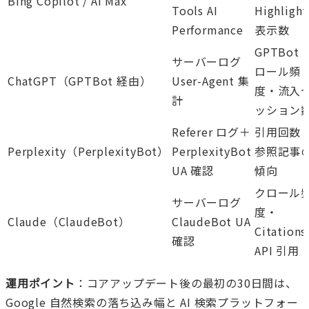
Bing Copilot / AI Max
Tools AI
Highlight
Performance
表示数
GPTBot 
サーバーログ
ロール頻
ChatGPT（GPTBot 経由）
User-Agent 集
度・流入
計
ッション
Referer ログ＋
引用回数
Perplexity（PerplexityBot）
PerplexityBot
参照記事
UA 確認
傾向
クロール
サーバーログ
度・
Claude（ClaudeBot）
ClaudeBot UA
Citations
確認
API 引用
運用ポイント
：コアアップデート後の最初の30日間は、
Google 自然検索の落ち込み幅と AI 検索プラットフォー