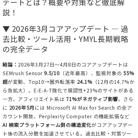
デートとは？概要や対策など徹底解
説！
▼ 2026年3月コアアップデート — 過
去比較・ツール活用・YMYL長期戦略
の完全データ
結論：
2026年3月27日〜4月8日のコアアップデートは
SEMrush Sensor
9.5/10
（近年最高）、監視対象の
55%
超
が変動、Top10→圏外転落率
24.1%
（12月の14.7%か
ら急拡大）。E-E-A-T強化で視認性+23%のサイトがある
一方、アフィリエイト系は
71%がネガティブ影響
。さら
に
2026年5月
には Microsoft AI Max for Search の全ア
カウント開放、Perplexity Computer の機能拡張など
AI 検索プラットフォーム側の構造変化
がコアアップデー
ト後の流入分散を加速させている。過去比較・対策ツー