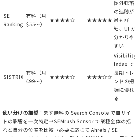
圏外転落
の追跡が
SE
有料（月
★★★★☆
★★★★★
最も詳
Ranking
$55〜）
細、UI が
分かりや
すい
Visibility
Index で
有料（月
長期トレ
SISTRIX
★★★★☆
★★★☆☆
€99〜）
ンドの把
握に優れ
る
使い分けの推奨
：まず無料の Search Console で自サイ
トの影響を一次特定→SEMrush Sensor で業種全体の揺
れと自分の位置を比較→必要に応じて Ahrefs / SE