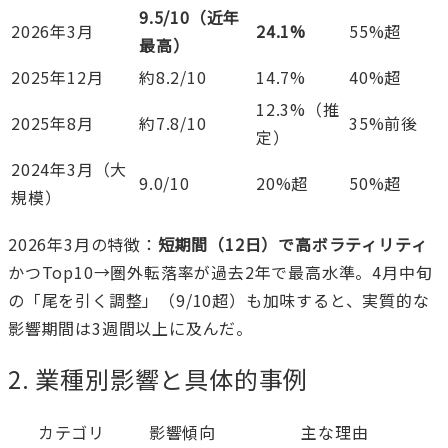
9.5/10（近年
2026年3月
24.1%
55%超
最高）
2025年12月
約8.2/10
14.7%
40%超
12.3%（推
2025年8月
約7.8/10
35%前後
定）
2024年3月（大
9.0/10
20%超
50%超
規模）
2026年3月の特徴：
短期間（12日）で高ボラティリティ
かつTop10→圏外転落率が過去2年で最高水準。4月中旬
の「尾を引く調整」（9/10超）も加味すると、実質的な
影響期間は3週間以上に及んだ。
2. 業種別影響と具体的事例
カテゴリ
影響傾向
主な理由