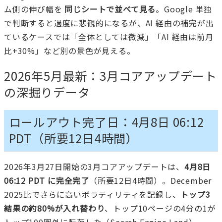
ム側の伸び幅を
同じシートで並べて見る
。Google 単独
で判断すると過度に悲観的になるが、AI 経由の補完が出
ているケースでは「全体としては微減」「AI 経由は前月
比+30%」など別の景色が見える。
2026年5月最新：3月コアアップデート
の深掘りデータ
ロールアウト完了日：4月8日 06:12
PDT（所要12日4時間）
2026年3月27日開始の3月コアアップデートは、
4月8日
06:12 PDT に完全完了
（所要12日4時間）。December
2025比でさらに高いボラティリティを記録し、
トップ3
結果の約80%が入れ替わり
、トップ10ページの4分の1が
トップ100圏外に転落した（Search Engine Land）。