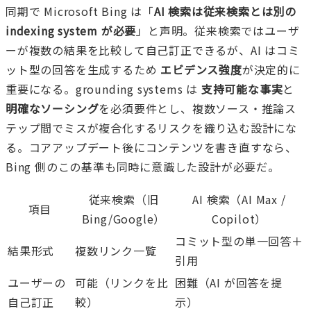
同期で Microsoft Bing は「
AI 検索は従来検索とは別の
indexing system が必要
」と声明。従来検索ではユーザ
ーが複数の結果を比較して自己訂正できるが、AI はコミ
ット型の回答を生成するため
エビデンス強度
が決定的に
重要になる。grounding systems は
支持可能な事実
と
明確なソーシング
を必須要件とし、複数ソース・推論ス
テップ間でミスが複合化するリスクを織り込む設計にな
る。コアアップデート後にコンテンツを書き直すなら、
Bing 側のこの基準も同時に意識した設計が必要だ。
従来検索（旧
AI 検索（AI Max /
項目
Bing/Google）
Copilot）
コミット型の単一回答＋
結果形式
複数リンク一覧
引用
ユーザーの
可能（リンクを比
困難（AI が回答を提
自己訂正
較）
示）