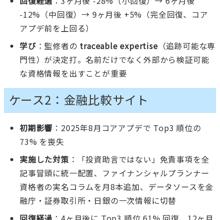
回復経過
：3ヶ月後 -28%（小回復）→ 6ヶ月後
-12%（中回復）→ 9ヶ月後 +5%（完全回復、コア
アプデ前を上回る）
学び
：監修者の
traceable expertise
（追跡可能な専
門性）が決定打。名前だけでなく外部から検証可能
な資格情報を出すことが重要
ケース2：金融比較サイト
初期影響
：2025年8月コアアプデで Top3 順位の
73% を喪失
実施した対策
：「投資助言ではない」免責事項を全
記事冒頭に統一配置、ファイナンシャルプランナー
資格者の実名コラムを月8本追加、データソースを金
融庁・証券取引所・日銀の一次情報に切替
回復経過
：4ヶ月後に Top3 順位 61% 回復、12ヶ月