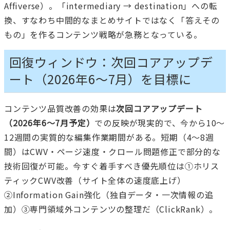
Affiverse）。「intermediary → destination」への転
換、すなわち中間的なまとめサイトではなく「答えその
もの」を作るコンテンツ戦略が急務となっている。
回復ウィンドウ：次回コアアップデ
ート（2026年6〜7月）を目標に
コンテンツ品質改善の効果は
次回コアアップデート
（2026年6〜7月予定）
での反映が現実的で、今から10〜
12週間の実質的な編集作業期間がある。短期（4〜8週
間）はCWV・ページ速度・クロール問題修正で部分的な
技術回復が可能。今すぐ着手すべき優先順位は①ホリス
ティックCWV改善（サイト全体の速度底上げ）
②Information Gain強化（独自データ・一次情報の追
加）③専門領域外コンテンツの整理だ（ClickRank）。