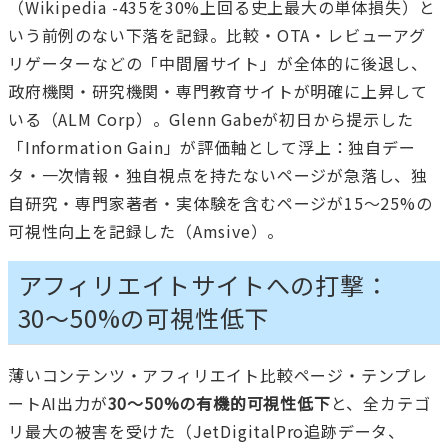
（Wikipedia -435を30%上回る史上最大の単体損失）と
いう前例のない下落を記録。比較・OTA・レビューアグ
リゲーターなどの「中間層サイト」が全体的に後退し、
政府機関・研究機関・専門教育サイトが明確に上昇して
いる（ALM Corp）。Glenn Gabeが初日から提示した
「Information Gain」が評価軸として浮上：独自デー
タ・一次情報・独自視点を持たないページが急落し、独
自研究・専門家著者・実体験を含むページが15〜25%の
可視性向上を記録した（Amsive）。
アフィリエイトサイトへの打撃：
30〜50%の可視性低下
薄いコンテンツ・アフィリエイト比較ページ・テンプレ
ートAI出力が
30〜50%の有機的可視性低下
と、全カテゴ
リ最大の被害を受けた（JetDigitalPro追跡データ、