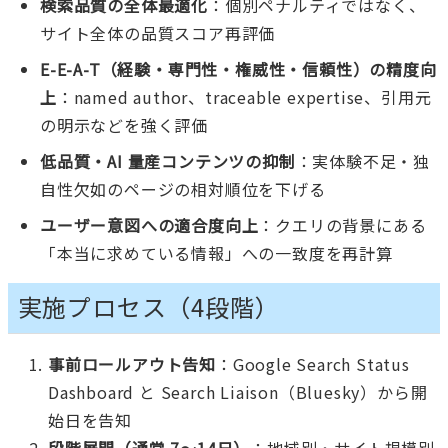
検索品質の全体最適化
：個別ペナルティではなく、
サイト全体の品質スコア再評価
E-E-A-T（経験・専門性・権威性・信頼性）の精度向
上
：named author、traceable expertise、引用元
の明示などを強く評価
低品質・AI 量産コンテンツの抑制
：実体験不足・独
自性欠如のページの相対順位を下げる
ユーザー意図への適合度向上
：クエリの背景にある
「本当に求めている情報」への一致度を再計算
実施プロセス（4段階）
事前ロールアウト告知
：Google Search Status
Dashboard と Search Liaison（Bluesky）から開
始日を告知
段階展開（通常 7〜14日）
：地域別・サイト規模別