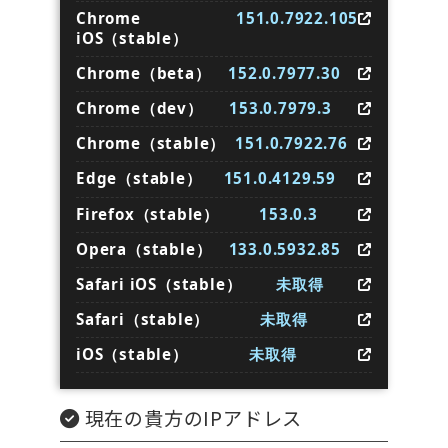
Chrome
151.0.7922.105
iOS（stable）
Chrome（beta）
152.0.7977.30
Chrome（dev）
153.0.7979.3
Chrome（stable）
151.0.7922.76
Edge（stable）
151.0.4129.59
Firefox（stable）
153.0.3
Opera（stable）
133.0.5932.85
Safari iOS（stable）
未取得
Safari（stable）
未取得
iOS（stable）
未取得
現在の貴方のIPアドレス