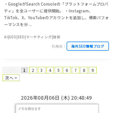
・GoogleがSearch Consoleの「プラットフォームプロパ
ティ」を全ユーザーに提供開始。 ・Instagram、
TikTok、X、YouTubeのアカウントを追加し、検索パフォ
ーマンスを分 ...
AI|GEO|SEO|マーケティング|技術
引用元：
海外SEO情報ブログ
< 前へ
1
2
3
4
5
6
7
8
9
次へ >
2026年08月06日
(木)
20:48:49