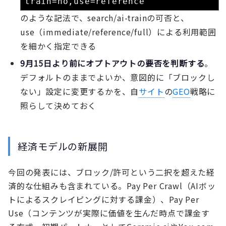
train=no,use=reference
のような記法で、search/ai-trainの可否と、
use（immediate/reference/full）による利用範囲
を細かく指定できる
9月15日より前にオプトアウトの要否を判断する
。
デフォルトのままでよいか、意図的に「ブロックし
ない」設定に変更するかを、自
サイト
の
GEO
戦略に
照らして決めておく
経済モデルの新展開
今回の発表には、ブロック/許可という二択を超えた経
済的な仕組みも含まれている。Pay Per Crawl（AIボッ
トによるスクレイピングに対する課金）、Pay Per
Use（コンテンツが実際に価値を生んだ時点で課金す