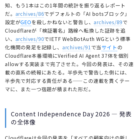
知、もう1本はこの1年間の統計を振り返るレポート
だ。
archives/86
でデフォルトの「AI botsブロック」
設定が
GEO
を殺しかねないと警告し、
archives/89
で
Cloudflareが「検証署名」路線へ転換した証跡を追
い、
archives/90
でIETF WebBotAuth WGという標準
化機関の発足を記録し、
archives/91
で当
サイト
の
Cloudflare本番環境にVerified AI Agent 37体を個別
allowする実装まで完了させた。今回の発表は、その連
載の直系の続報にあたる。半歩先で警告した側には、
半歩先で対応する責任がある——この連載を貫くテー
マに、また一つ宿題が積まれた形だ。
Content Independence Day 2026 — 発表
の全体像
Cloudflareは今回の発表を「すべての顧客向けの新し