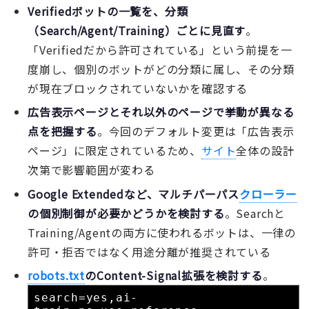
Verifiedボットの一覧を、分類
（Search/Agent/Training）ごとに見直す
。
「Verifiedだから許可されている」という前提を一
度崩し、個別のボットがどの分類に属し、その分類
が現在ブロックされていないかを確認する
広告表示ページとそれ以外のページで挙動が異なる
点を把握する
。今回のデフォルト変更は「広告表示
ページ」に限定されているため、
サイト
全体の設計
次第で影響範囲が変わる
Google Extendedなど、マルチパーパス
クローラー
の個別制御が必要かどうかを検討する
。Searchと
Training/Agentの両方に使われるボットは、一律の
許可・拒否ではなく用途分離が推奨されている
robots.txt
のContent-Signal拡張を検討する
。
search=yes,ai-