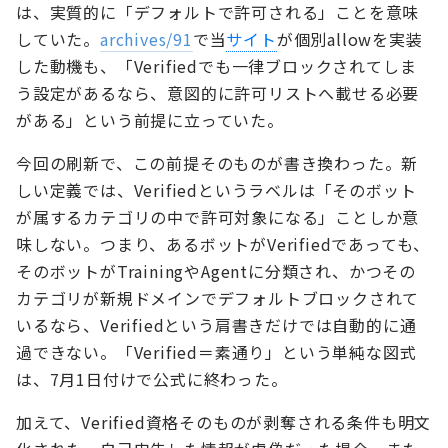
は、実質的に「デフォルトで許可される」ことを意味
していた。
archives/91
で当
サイト
が個別allowを実装
した動機も、「Verifiedでも一律ブロックされてしま
う設定があるなら、意図的に許可リストへ載せる必要
がある」という前提に立っていた。
今回の刷新で、この前提そのものが書き換わった。新
しい定義では、Verifiedというラベルは「そのボット
が属するカテゴリの中で許可対象になる」ことしか意
味しない。つまり、あるボットがVerifiedであっても、
そのボットがTrainingやAgentに分類され、かつその
カテゴリが新規ドメインでデフォルトブロックされて
いるなら、Verifiedという肩書きだけでは自動的に通
過できない。「Verified＝素通り」という単純な図式
は、7月1日付けで公式に終わった。
加えて、Verified資格そのものが剥奪される条件も明文