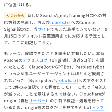
に位置づける。
新しいSearch/Agent/Training分類への対
🔧 これから
応方針の見直し、および
robots.txt
へのContent-
Signal設定は、当
サイト
でもまだ着手できていない。9
月15日のデフォルト変更適用までに対応する予定とし
て、ここに明記しておく。
もう一つ、確認できたことを誠実に共有したい。本番
Apacheの
アクセスログ
（origin側、直近5日間）を調
べたところ、ClaudeBotやGPTBot、PerplexityBot
といったAI系ユーザーエージェントはほとんど観測さ
れなかった（Bytespiderが/
robots.txt
へのアクセスと
して2件のみ確認できた程度だった）。これは「AI流入
が減った」ことを意味するのではない。Cloudflareが
origin（自社
サーバー
）の手前で検証・処理を行って
いるため、origin側のログだけを見てもAI bot
トラフ