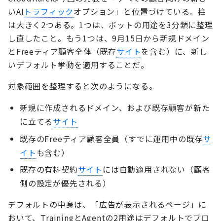
いAI
トラフィック
オプション」と位置づけている。柱
は大きく2つある。1つは、ボットの用途を3分類に整理
し直したこと。もう1つは、9月15日から新規ドメイン
とFreeティア顧客全体（既存
サイト
を含む）に、新し
いデフォルト挙動を適用することだ。
対象範囲を整理すると次のようになる。
新規に作成されるドメイン、および既存顧客が新た
に立てる
サイト
既存のFreeティア顧客全員（すでに運用中の既存
サ
イト
も含む）
既存の有料契約
サイト
には自動適用されない（顧客
側の設定が優先される）
デフォルトの中身は、「広告が表示されるページ」に
おいて、TrainingとAgentの2用途はデフォルトでブロ