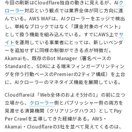
今回の刷新はCloudflare独自の動きに見えるが、AI
ク
ローラー
対応という観点では業界全体が同じ方向に進
んでいる。AWS WAFは、AIクローラーをエッジで検出
し、単純なブロックではなく「課金対象のイベント」
として扱う機能を組み込んでいる。すでにAWS上で
サ
イト
を運用している事業者にとっては、新しいベンダ
ーを追加せずに同様の制御ができる点が特徴だ。
Akamaiも、既存のBot Manager（署名ベースの
Standardと、SDKによる端末フィンガープリンティン
グを伴う行動ベースのPremierの2ティア構成）を土台
に、AIクローラーのマネタイズ機能を展開している。
Cloudflareは「Web全体のおよそ5分の1」の前に立つ
立場から、
クローラー
側とパブリッシャー側の両方を
見渡せる清算機関（クリアリングハウス）としてPay
Per Crawlを主導してきた経緯がある。AWS・
Akamai・Cloudflareの3社を並べて見えてくるのは、