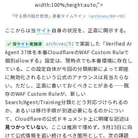
width:100%;height:auto;">
「守る側の設計思想」連載タイムライン（
archives/86
〜93）
ここからは当
サイト
自身の状況を、正直に開示する。
archives/91
で実装した「Verified AI
✅ 当
サイト
実施済
Agent 37体を本番CloudflareのWAF Custom Ruleで
個別allowする」設定は、現時点でも本番環境に存在し
ている。この設定自体が今回の分類刷新によって即座
に無効化されるという公式のアナウンスは見当たらな
い。ただし、正直に書いておくべきことがある——既
存のWAF Custom Ruleが、新しい
Search/Agent/Training分類とどう対応づけられるの
か、あるいは移行手順が別途必要になるのかについ
て、Cloudflareの公式ドキュメント上に明確な記述は
見つかっていない
。ここは推測で埋めず、9月15日に向
けて公式情報を追い続けるべき箇所として、次の課題