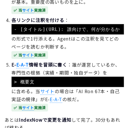
が基本。重要度の高いものを上に。
✅ 当
サイト
実施済
各リンクに注釈を付ける
：
- [タイトル](URL): 誰向けで、何が分かるか
の形式で1行添える。Agentはこの注釈を見てどの
ページを読むか判断する。
✅ 当
サイト
実施済
E-
E-A-T
情報を冒頭に書く
：誰が運営しているか、
専門性の根拠（実績・期間・独自データ）を
> 概要文
に含める。当
サイト
の場合は「AI Ron 67本・自己
実証の規律」がE-
E-A-T
の核だ。
✅ 当
サイト
実施済
あとは
IndexNowで変更を通知
して完了。30分もあれ
ば終わる。