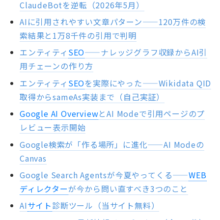
ClaudeBotを逆転（2026年5月）
AIに引用されやすい文章パターン——120万件の検
索結果と1万8千件の引用で判明
エンティティ
SEO
——ナレッジグラフ収録からAI引
用チェーンの作り方
エンティティ
SEO
を実際にやった——Wikidata QID
取得からsameAs実装まで（自己実証）
Google
AI Overview
とAI Modeで引用ページのプ
レビュー表示開始
Google検索が「作る場所」に進化——AI Modeの
Canvas
Google Search Agentsが今夏やってくる——
WEB
ディレクター
が今から問い直すべき3つのこと
AI
サイト
診断ツール（当サイト無料）