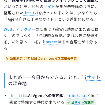
ということだ。90%の
サイト
がまだ未整備のうちに、
整理された
llms.txt
を持っていることは、少なくとも
「Agent向けに丁寧なサイト」という差別化になる。
WEBディレクター
の仕事は「確実に効果が出た後に動
く」のではなく、「合理的な根拠があれば先に整備す
る」だと思っている。
llms.txt
はその合理性が十分あ
る。
🔧 効果測定：7月以降のarchivesで正直報告予定
まとめ——今日からできることと、当
サイト
の現在地
llms.txt
は
AI Agentへの案内板
。
robots.txt
と同じ
感覚で整備する時代が来ている
✅ 当
サイト
実施済