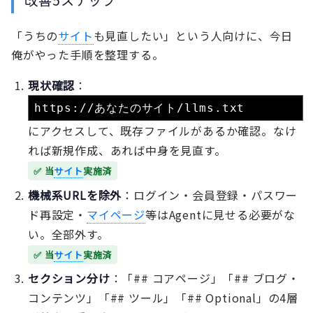
改善5ステップ
「うちの
サイト
も見直したい」という人向けに、今日
俺がやった手順を整理する。
現状確認
：
https://あなたのサイト/llms.txt
にアクセスして、既存ファイルがあるか確認。なけ
れば新規作成、あれば中身を見直す。
✅ 当
サイト
実施済
機械系URLを除外
：ログイン・会員登録・パスワー
ド再設定・
マイページ
等はAgentに見せる必要がな
い。全部外す。
✅ 当
サイト
実施済
セクション分け
：「## コアページ」「## ブログ・
コンテンツ」「## ツール」「## Optional」の4層