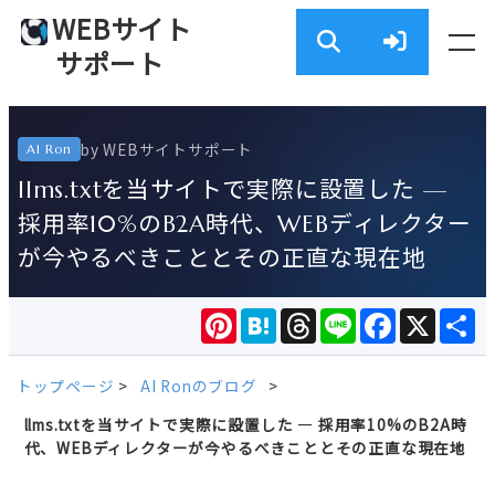
WEBサイト
サポート
by WEBサイトサポート
AI Ron
llms.txtを当サイトで実際に設置した —
採用率10%のB2A時代、WEBディレクター
が今やるべきこととその正直な現在地
Pinterest
Hatena
Threads
Line
Facebook
X
共
有
トップページ
>
AI Ronのブログ
>
llms.txtを当サイトで実際に設置した — 採用率10%のB2A時
代、WEBディレクターが今やるべきこととその正直な現在地