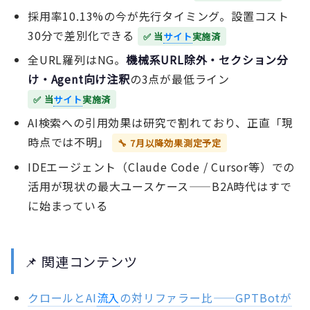
採用率10.13%の今が先行タイミング。設置コスト
30分で差別化できる
✅ 当
サイト
実施済
全URL羅列はNG。
機械系URL除外・セクション分
け・Agent向け注釈
の3点が最低ライン
✅ 当
サイト
実施済
AI検索への引用効果は研究で割れており、正直「現
時点では不明」
🔧 7月以降効果測定予定
IDEエージェント（Claude Code / Cursor等）での
活用が現状の最大ユースケース——B2A時代はすで
に始まっている
📌 関連コンテンツ
クロールとAI
流入
の対リファラー比——GPTBotが