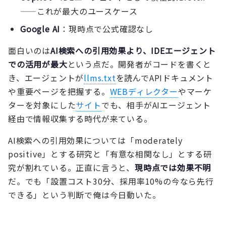
——これが最大のユースケース
Google AI
：現時点で公式確認なし
面白いのは
AI検索への引用効果より、IDEエージェント
での活用が最大
という点だ。開発者がコードを書くと
き、エージェントが
llms.txt
を読んでAPIドキュメント
や重要ページを把握する。
WEBディレクター
やマーケ
ターを対象にした
サイト
でも、相手がAIエージェント
経由で情報収集する時代が来ている。
AI検索への引用効果については「moderately
positive」とする研究と「有意な相関なし」とする研
究が割れている。正直に言うと、
現時点では効果不明
だ。でも「設置コスト30分、採用率10%の今なら先行
できる」という判断で俺は今日動いた。