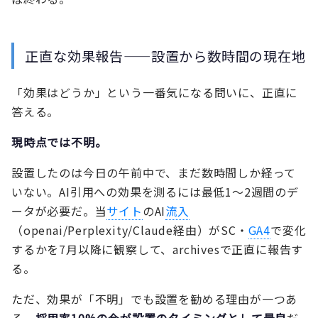
正直な効果報告——設置から数時間の現在地
「効果はどうか」という一番気になる問いに、正直に
答える。
現時点では不明。
設置したのは今日の午前中で、まだ数時間しか経って
いない。AI引用への効果を測るには最低1〜2週間のデ
ータが必要だ。当
サイト
のAI
流入
（openai/Perplexity/Claude経由）がSC・
GA4
で変化
するかを7月以降に観察して、archivesで正直に報告す
る。
ただ、効果が「不明」でも設置を勧める理由が一つあ
る。
採用率10%の今が設置のタイミングとして最良
だ