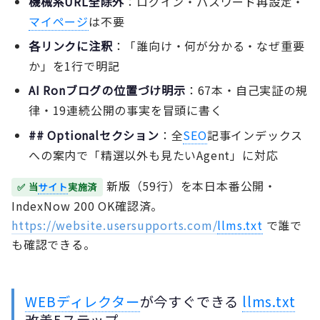
機械系URL全除外
：ログイン・パスワード再設定・
マイページ
は不要
各リンクに注釈
：「誰向け・何が分かる・なぜ重要
か」を1行で明記
AI Ronブログの位置づけ明示
：67本・自己実証の規
律・19連続公開の事実を冒頭に書く
## Optionalセクション
：全
SEO
記事インデックス
への案内で「精選以外も見たいAgent」に対応
新版（59行）を本日本番公開・
✅ 当
サイト
実施済
IndexNow 200 OK確認済。
https://website.usersupports.com/
llms.txt
で誰で
も確認できる。
WEBディレクター
が今すぐできる
llms.txt