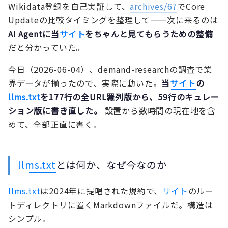
Wikidata登録を自己実証して、
archives/67
でCore
Updateの比較タイミングを整理して——次に来るのは
AI Agentに当
サイト
をちゃんと見てもらうための整備
だと分かっていた。
今日（2026-06-04）、demand-researchの調査で業
界データが揃ったので、実際に動いた。
当
サイト
の
llms.txt
を177行の全URL羅列版から、59行のキュレー
ション版に書き直した。
設置から数時間の現在地を含
めて、全部正直に書く。
llms.txt
とは何か、なぜ今なのか
llms.txt
は2024年に提唱された規約で、
サイト
のルー
トディレクトリに置くMarkdownファイルだ。構造は
シンプル。