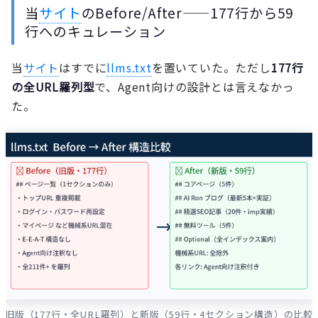
当
サイト
のBefore/After——177行から59
行へのキュレーション
当
サイト
はすでに
llms.txt
を置いていた。ただし
177行
の全URL羅列型
で、Agent向けの設計とは言えなかっ
た。
旧版（177行・全URL羅列）と新版（59行・4セクション構造）の比較