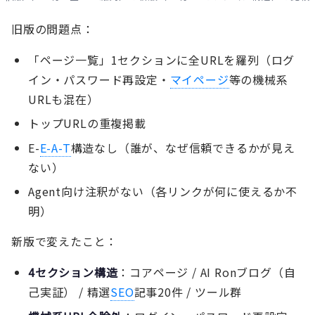
旧版の問題点：
「ページ一覧」1セクションに全URLを羅列（ログ
イン・パスワード再設定・
マイページ
等の機械系
URLも混在）
トップURLの重複掲載
E-
E-A-T
構造なし（誰が、なぜ信頼できるかが見え
ない）
Agent向け注釈がない（各リンクが何に使えるか不
明）
新版で変えたこと：
4セクション構造
：コアページ / AI Ronブログ（自
己実証） / 精選
SEO
記事20件 / ツール群