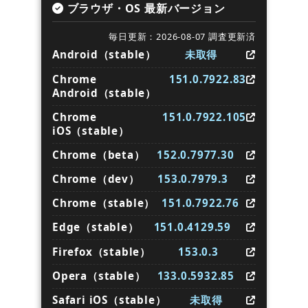
ブラウザ・OS 最新バージョン
毎日更新：2026-08-07 調査更新済
Android（stable）
未取得
Chrome
151.0.7922.83
Android（stable）
Chrome
151.0.7922.105
iOS（stable）
Chrome（beta）
152.0.7977.30
Chrome（dev）
153.0.7979.3
Chrome（stable）
151.0.7922.76
Edge（stable）
151.0.4129.59
Firefox（stable）
153.0.3
Opera（stable）
133.0.5932.85
Safari iOS（stable）
未取得