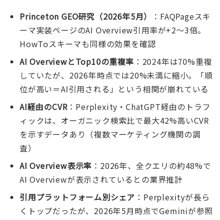
Princeton GEO研究（2026年5月）
：FAQPageスキ
ーマ実装ページのAI Overview引用率が+2〜3倍。
HowToスキーマも同様の効果を確認
AI OverviewとTop10の重複率
：2024年は70%重複
していたが、2026年時点では20%未満に縮小。「順
位が高い＝AI引用される」という相関が崩れている
AI経由のCVR
：Perplexity・ChatGPT経由のトラフ
ィックは、オーガニック検索比で最大42%高いCVR
を示すデータあり（複数マーケティング機関の調
査）
AI Overview表示率
：2026年、全クエリの約48%で
AI Overviewが表示されているとの業界推計
引用プラットフォーム別シェア
：Perplexityが長ら
くトップだったが、2026年5月時点でGeminiが参照