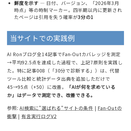
鮮度を示す
— 日付、バージョン、「2026年3月
時点」等の時制マーカー。四半期以内に更新され
たページは引用を失う確率が
3分の1
当サイトでの実践例
AI Ronブログ全14記事でFan-Outカバレッジを測定
→平均92.5点を達成した過程で、上記7原則を実践し
た。特に記事008（「30分で診断する」）は、代替
ツール比較と統計データ出典を追加しただけで
45→95点（+50）に改善。
「AIが何を求めている
か」はデータで測定でき、改善できる。
参照:
AI検索に"選ばれる"サイトの条件
|
Fan-Outの
衝撃
|
有言実行ログV2