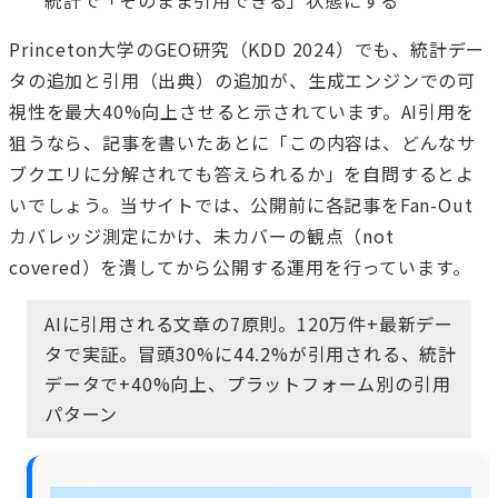
統計で「そのまま引用できる」状態にする
Princeton大学のGEO研究（KDD 2024）でも、統計デー
タの追加と引用（出典）の追加が、生成エンジンでの可
視性を最大40%向上させると示されています。AI引用を
狙うなら、記事を書いたあとに「この内容は、どんなサ
ブクエリに分解されても答えられるか」を自問するとよ
いでしょう。当サイトでは、公開前に各記事をFan-Out
カバレッジ測定にかけ、未カバーの観点（not
covered）を潰してから公開する運用を行っています。
AIに引用される文章の7原則。120万件+最新デー
タで実証。冒頭30%に44.2%が引用される、統計
データで+40%向上、プラットフォーム別の引用
パターン