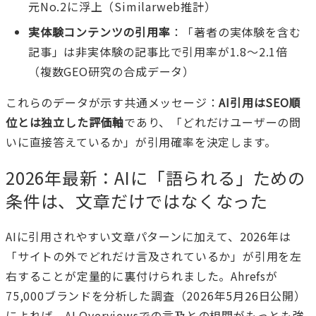
元No.2に浮上（Similarweb推計）
実体験コンテンツの引用率
：「著者の実体験を含む
記事」は非実体験の記事比で引用率が1.8〜2.1倍
（複数GEO研究の合成データ）
これらのデータが示す共通メッセージ：
AI引用はSEO順
位とは独立した評価軸
であり、「どれだけユーザーの問
いに直接答えているか」が引用確率を決定します。
2026年最新：AIに「語られる」ための
条件は、文章だけではなくなった
AIに引用されやすい文章パターンに加えて、2026年は
「サイトの外でどれだけ言及されているか」が引用を左
右することが定量的に裏付けられました。Ahrefsが
75,000ブランドを分析した調査（2026年5月26日公開）
によれば、AI Overviewsでの言及との相関がもっとも強