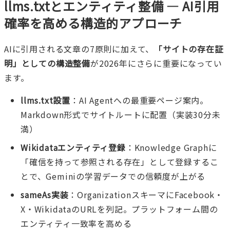
llms.txtとエンティティ整備 — AI引用
確率を高める構造的アプローチ
AIに引用される文章の7原則に加えて、
「サイトの存在証
明」としての構造整備
が2026年にさらに重要になってい
ます。
llms.txt設置
：AI Agentへの最重要ページ案内。
Markdown形式でサイトルートに配置（実装30分未
満）
Wikidataエンティティ登録
：Knowledge Graphに
「確信を持って参照される存在」として登録するこ
とで、Geminiの学習データでの信頼度が上がる
sameAs実装
：OrganizationスキーマにFacebook・
X・WikidataのURLを列記。プラットフォーム間の
エンティティ一致率を高める