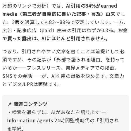
万超のリンクで分析）では、
AI引用の84%がearned
media（第三者が自発的に書いた記事・言及）由来
でし
た。3版を通算しても82〜89%で安定しています。一方、
広告・記事広告（paid）由来の引用はわずか0.3%。
お金
で買った露出は、AIにほとんど引用されません。
つまり、引用されやすい文章を書くことは前提として必
須ですが、その記事が「外部で語られる理由」を持って
いるか——プレスリリース、業界メディアでの掲載、
SNSでの会話——が、AI引用の母数を決めます。文章力
とデジタルPRは両輪です。
📌 関連コンテンツ
・
検索を通らずに、AIがあなたを語り出す —
Information Agents 24時間監視時代の「引用され
る準備」