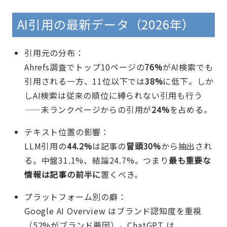
AI引用の最新データ（2026年）
引用元の分布：
Ahrefs調査でトップ10ページの
76%
がAI検索でも
引用される一方、11位以下では
38%
に低下。しか
しAI検索は従来の順位に縛られない引用も行う
——未ランクページからの引用が
24%
を占める。
テキスト位置の影響：
LLM引用の
44.2%
は記事の
冒頭30%
から抽出され
る。中盤31.1%、結論24.7%。つまり
最も重要な
情報は記事の前半に
置くべき。
プラットフォーム別の癖：
Google AI Overview はブランド認知度を重視
（52%がブランド要因）。ChatGPT は