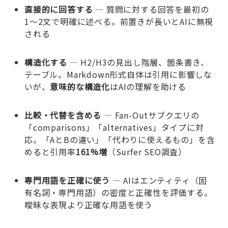
直接的に回答する
— 質問に対する回答を最初の
1〜2文で明確に述べる。前置きが長いとAIに無視
される
構造化する
— H2/H3の見出し階層、箇条書き、
テーブル。Markdown形式自体は引用に影響しな
いが、
意味的な構造化
はAIの理解を助ける
比較・代替を含める
— Fan-Outサブクエリの
「comparisons」「alternatives」タイプに対
応。「AとBの違い」「代わりに使えるもの」を含
めると引用率
161%増
（Surfer SEO調査）
専門用語を正確に使う
— AIはエンティティ（固
有名詞・専門用語）の密度と正確性を評価する。
曖昧な表現より正確な用語を使う