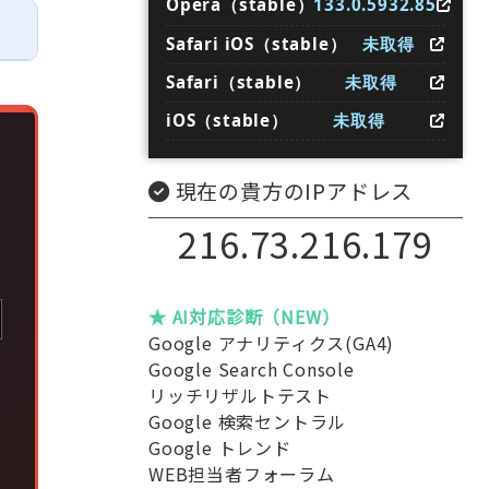
Opera（stable）
133.0.5932.85
Safari iOS（stable）
未取得
Safari（stable）
未取得
iOS（stable）
未取得
現在の貴方のIPアドレス
な
216.73.216.179
★ AI対応診断（NEW）
Google アナリティクス(GA4)
し
Google Search Console
れ
リッチリザルトテスト
Google 検索セントラル
分
Google トレンド
WEB担当者フォーラム