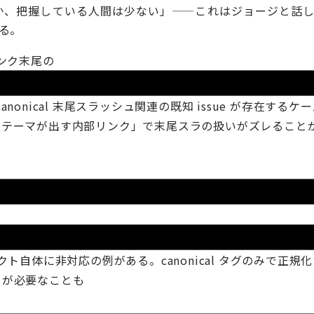
ているか、把握している人間は少ない」——これはジョージと話
る。
ンク末尾の
onical 末尾スラッシュ関連の既知 issue が存在するケ
l」と「テーマが出す内部リンク」で末尾スラの扱いがズレること
イレクト自体に非対応の例がある。canonical タグのみで正規
リが必要なことも