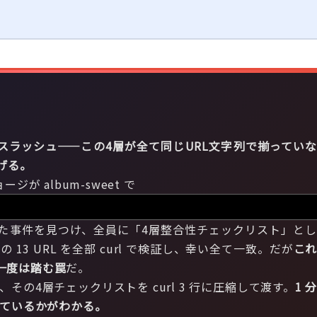
ク・末尾スラッシュ——この4層が全て同じURL文字列で揃ってい
下げる。
ジが album-sweet で
た事件を見つけ、全員に「4層整合性チェックリスト」と
 の 13 URL を全部 curl で検証し、幸い全て一致。だが
こ
が一度は踏む罠
だ。
の4層チェックリストを curl 3 行に圧縮して渡す。
1 
されているかがわかる。