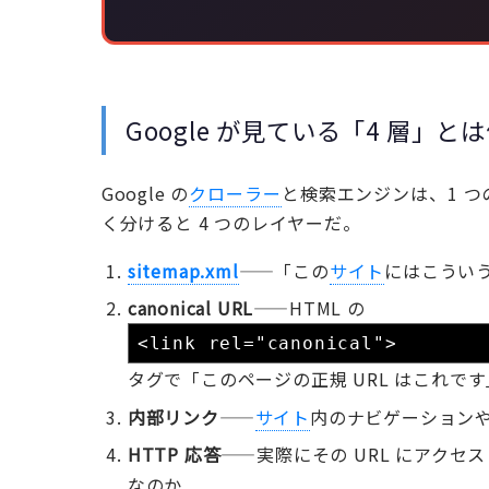
Google が見ている「4 層」と
Google の
クローラー
と検索エンジンは、1 
く分けると 4 つのレイヤーだ。
sitemap.xml
——「この
サイト
にはこういう
canonical URL
——HTML の
<link rel="canonical">
タグで「このページの正規 URL はこれで
内部リンク
——
サイト
内のナビゲーションや
HTTP 応答
——実際にその URL にアクセス
なのか