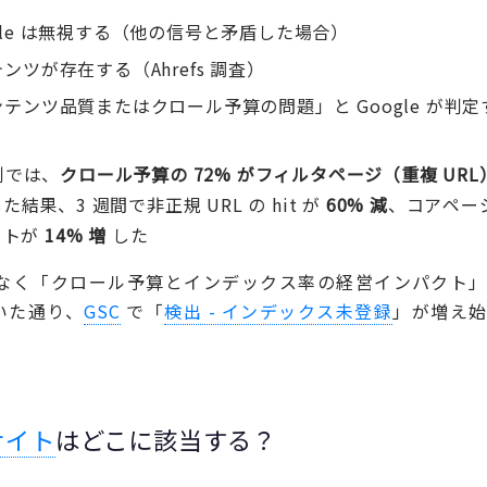
ogle は無視する（他の信号と矛盾した場合）
ツが存在する（Ahrefs 調査）
テンツ品質またはクロール予算の問題」と Google が判定
例では、
クロール予算の 72% がフィルタページ（重複 URL
た結果、3 週間で非正規 URL の hit が
60% 減
、コアペー
ダクトが
14% 増
した
なく「クロール予算とインデックス率の経営インパクト
いた通り、
GSC
で「
検出 -
インデックス未登録
」が増え
サイト
はどこに該当する？