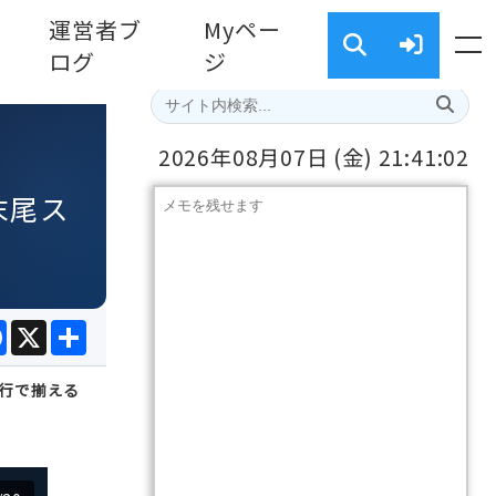
運営者ブ
Myペー
ログ
ジ
2026年08月07日
(金)
21:41:04
・末尾ス
e
Facebook
X
共
有
3 行で揃える