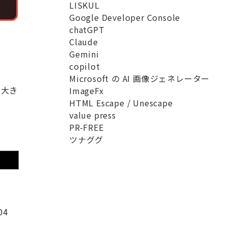
LISKUL
Google Developer Console
chatGPT
Claude
Gemini
copilot
Microsoft の AI 画像ジェネレーター
。大き
ImageFx
HTML Escape / Unescape
value press
PR-FREE
ツナググ
04