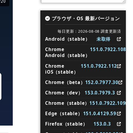
/20
ブラウザ・OS 最新バージョン
毎日更新：2026-08-08 調査更新済
Android（stable）
未取得
Chrome
151.0.7922.108
Android（stable）
Chrome
151.0.7922.112
iOS（stable）
Chrome（beta）
152.0.7977.30
Chrome（dev）
153.0.7979.3
Chrome（stable）
151.0.7922.109
Edge（stable）
151.0.4129.59
Firefox（stable）
153.0.3