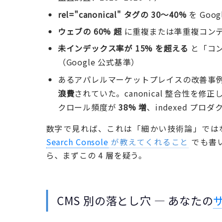
rel="canonical" タグの 30〜40%
を Go
ウェブの 60% 超
に重複または準重複コンテン
未インデックス率が 15% を超える
と「コン
（Google 公式基準）
あるアパレルマーケットプレイスの改善事
浪費
されていた。canonical 整合性を修正し
クロール頻度が
38% 増
、indexed プロ
数字で見れば、これは「細かい技術論」では
Search Console
が教えてくれること
でも書
ら、まずこの 4 層を疑う。
CMS 別の落とし穴 — あなたの