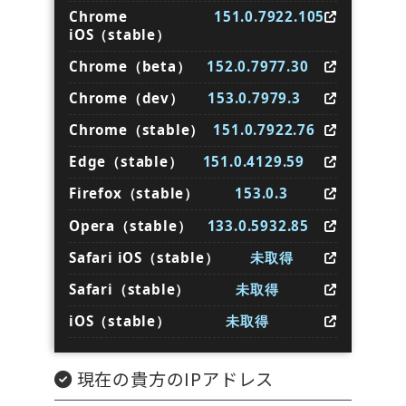
Chrome
151.0.7922.105
iOS（stable）
Chrome（beta）
152.0.7977.30
Chrome（dev）
153.0.7979.3
Chrome（stable）
151.0.7922.76
Edge（stable）
151.0.4129.59
Firefox（stable）
153.0.3
Opera（stable）
133.0.5932.85
Safari iOS（stable）
未取得
Safari（stable）
未取得
iOS（stable）
未取得
現在の貴方のIPアドレス