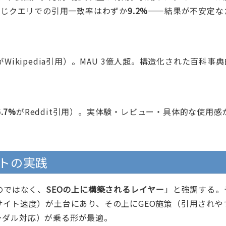
同じクエリでの引用一致率はわずか
9.2%
——結果が不安定な
がWikipedia引用）。MAU 3億人超。構造化された百科事
6.7%
がReddit引用）。実体験・レビュー・具体的な使用感
トの実践
のではなく、
SEOの上に構築されるレイヤー
」と強調する。
サイト速度）が土台にあり、その上にGEO施策（引用されや
ーダル対応）が乗る形が最適。