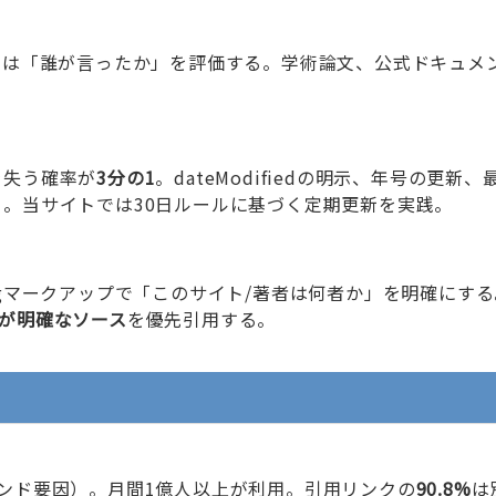
Iは「誰が言ったか」を評価する。学術論文、公式ドキュメ
を失う確率が
3分の1
。dateModifiedの明示、年号の更新、
。当サイトでは30日ルールに基づく定期更新を実践。
.orgマークアップで「このサイト/著者は何者か」を明確にする
が明確なソース
を優先引用する。
ンド要因）。月間1億人以上が利用。引用リンクの
90.8%
は