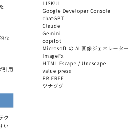
LISKUL
た
Google Developer Console
chatGPT
Claude
Gemini
典的な
copilot
Microsoft の AI 画像ジェネレーター
ImageFx
HTML Escape / Unescape
が引用
value press
PR-FREE
ツナググ
テク
すい