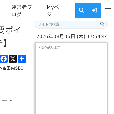
運営者ブ
Myペー
ログ
ジ
要ポイ
2026年08月06日
(木)
17:54:45
チ】
ads
Line
Facebook
X
共
有
＆国内SEO
リー・