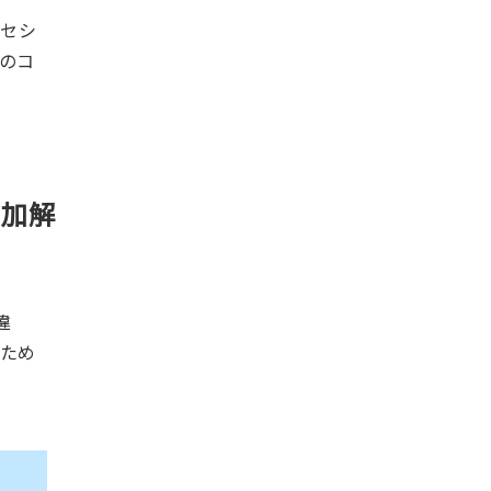
クセシ
件のコ
追加解
違
むため