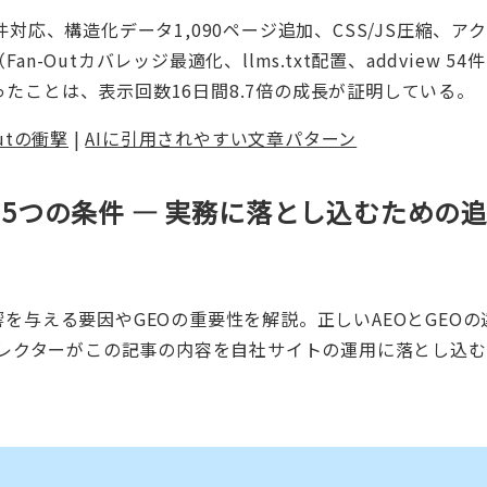
対応、構造化データ1,090ページ追加、CSS/JS圧縮、ア
Outカバレッジ最適化、llms.txt配置、addview 54
たことは、表示回数16日間8.7倍の成長が証明している。
Outの衝撃
|
AIに引用されやすい文章パターン
れる5つの条件 — 実務に落とし込むための
を与える要因やGEOの重要性を解説。正しいAEOとGEOの
ディレクターがこの記事の内容を自社サイトの運用に落とし込
。