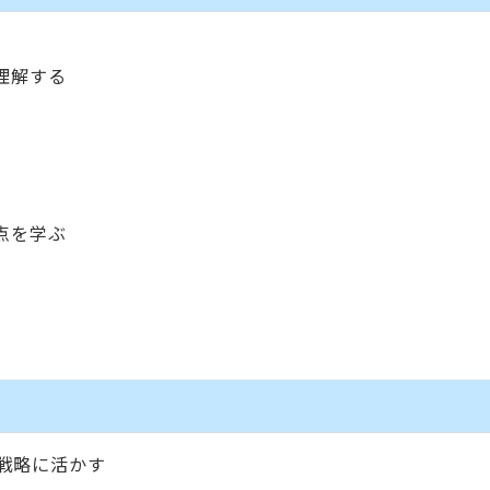
理解する
点を学ぶ
戦略に活かす