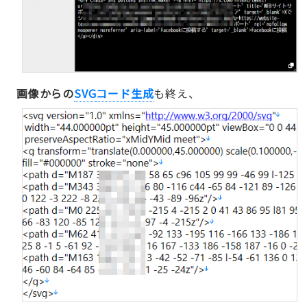
画像からの
SVG
コード生成
も終え、