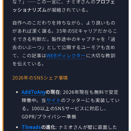
な？」——この一言に、ナミオさんの
プロフェ
ッショナリズム
が凝縮されている。
自作へのこだわりを持ちながら、より良いもの
があれば潔く譲る。35年のSEキャリアだからこ
そできる判断だ。製作途中のキャプチャを「過
去のいぶーつ」として公開するユーモアも含め
て、この記事は
WEBディレクター
に大切な教訓
を伝えている。
2026年のSNSシェア事情
AddToAny
の現在
: 2026年現在も無料で安定
稼働中。当
サイト
のフッターにも実装してい
る。100以上のSNSサービスに対応し、
GDPR/プライバシー準拠
Threads
の進化
: ナミオさんが壁に直面した