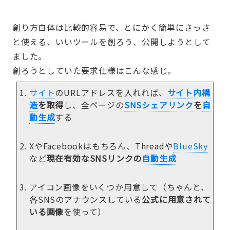
創り方自体は比較的容易で、とにかく簡単にさっさ
と使える、いいツールを創ろう、公開しようとして
ました。
創ろうとしていた要求仕様はこんな感じ。
サイト
のURLアドレスを入れれば、
サイト
内構
造
を取得
し、全ページの
SNSシェアリンク
を
自
動生成
する
XやFacebookはもちろん、Threadや
BlueSky
など
現在有効なSNSリンクの
自動生成
アイコン画像をいくつか用意して（ちゃんと、
各SNSのアナウンスしている
公式に用意されて
いる画像
を使って）