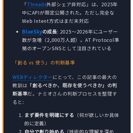
「
Threads
外部シェア非対応」は、2025年
中にAPIが限定公開された。ただし完全な
Web Intent方式はまだ未対応
BlueSky
の成長
: 2025〜2026年にユーザー
数が急増（2,000万人超）。AT Protocol準
拠のオープンSNSとして注目されている
「創る vs 使う」の判断基準
WEBディレクター
にとって、この記事の最大の
教訓は
「創るべきか、既存を使うべきか」の判
断基準
だ。ナミオさんの判断プロセスを整理す
ると:
まず要件を明確にする
（何が欲しいか具体
的に定義）
自分で創り始める
（技術的な理解を深め