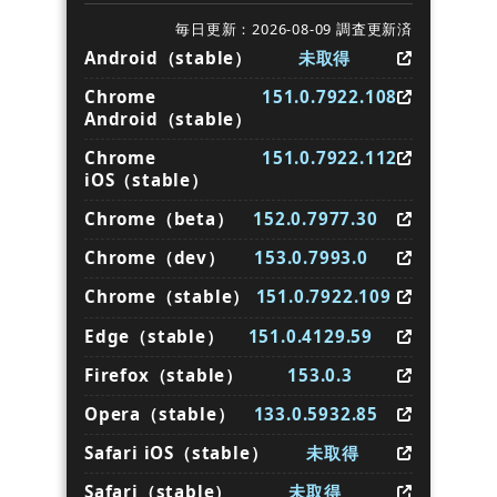
毎日更新：2026-08-09 調査更新済
Android（stable）
未取得
Chrome
151.0.7922.108
Android（stable）
Chrome
151.0.7922.112
iOS（stable）
Chrome（beta）
152.0.7977.30
Chrome（dev）
153.0.7993.0
Chrome（stable）
151.0.7922.109
Edge（stable）
151.0.4129.59
Firefox（stable）
153.0.3
Opera（stable）
133.0.5932.85
Safari iOS（stable）
未取得
Safari（stable）
未取得