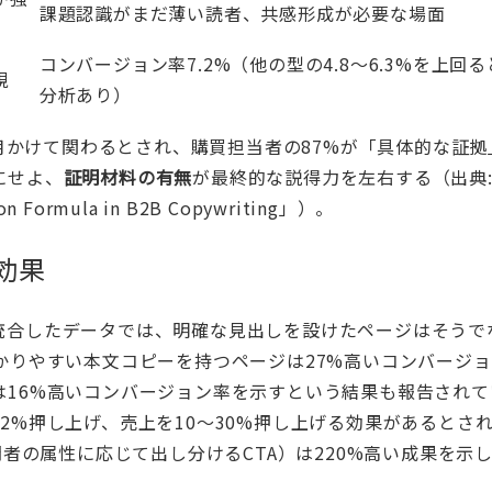
課題認識がまだ薄い読者、共感形成が必要な場面
コンバージョン率7.2%（他の型の4.8〜6.3%を上回
視
分析あり）
ヶ月かけて関わるとされ、購買担当者の87%が「具体的な証拠
にせよ、
証明材料の有無
が最終的な説得力を左右する（出典
on Formula in B2B Copywriting」
）。
効果
統合したデータでは、明確な見出しを設けたページはそうで
かりやすい本文コピーを持つページは27%高いコンバージ
は16%高いコンバージョン率を示すという結果も報告されて
2%押し上げ、売上を10〜30%押し上げる効果があるとさ
問者の属性に応じて出し分けるCTA）は220%高い成果を示