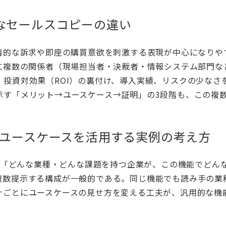
なセールスコピーの違い
情的な訴求や即座の購買意欲を刺激する表現が中心になりや
に複数の関係者（現場担当者・決裁者・情報システム部門な
投資対効果（ROI）の裏付け、導入実績、リスクの少なさ
示す「メリット→ユースケース→証明」の3段階も、この複
でユースケースを活用する実例の考え方
なく「どんな業種・どんな課題を持つ企業が、この機能でどん
複数提示する構成が一般的である。同じ機能でも読み手の業
ナごとにユースケースの見せ方を変える工夫が、汎用的な機