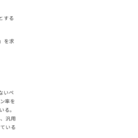
るとする
」を求
:
ないペ
ョン率を
いる。
れ、汎用
している