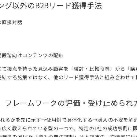
ング以外のB2Bリード獲得手法
の直接対話
期段階向けコンテンツの配布
じて接点を持った見込み顧客を「検討・比較段階」から「購
完結する施策ではなく、他のリード獲得手法と組み合わせて
」フレームワークの評価・受け止められ
られるかを先に示す→使用例で具体化する→購入の不安を解
で広く教えられている型の一つで、特定の1社の成功事例に
企業名を挙げた「導入企業の評判」は本記事の一次情報には