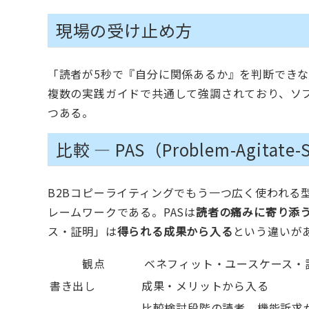
現場の受け止め方
「読者が5秒で『自分に関係あるか』を判断できな
複数の実践ガイドで共通して強調されており、ソ
つある。
比較 — PAS（Problem-Agit
B2Bコピーライティングでもう一つ広く使われる型が「P
レームワークである。PASは
読者の痛みに寄り添
ス・証明」は
得られる成果から入る
という違いが
観点
ベネフィット・ユースケース・
書き出し
成果・メリットから入る
比較検討段階の読者、機能訴求