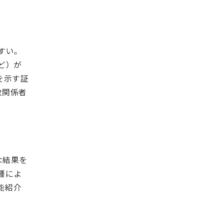
すい。
ど）が
を示す証
数関係者
な結果を
種によ
能紹介