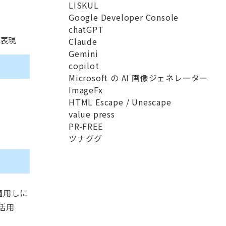
LISKUL
Google Developer Console
chatGPT
的表現
Claude
Gemini
copilot
Microsoft の AI 画像ジェネレーター
ImageFx
HTML Escape / Unescape
value press
PR-FREE
ツナググ
適用しに
活用