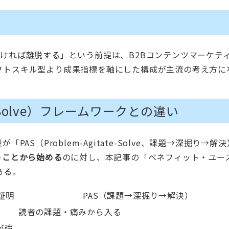
ければ離脱する」という前提は、B2Bコンテンツマーケテ
フトスキル型より成果指標を軸にした構成が主流の考え方に
ate-Solve）フレームワークとの違い
AS（Problem-Agitate-Solve、課題→深掘り→解
うことから始める
のに対し、本記事の「ベネフィット・ユー
ある。
証明
PAS（課題→深掘り→解決）
読者の課題・痛みから入る
が強