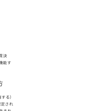
買決
機能す
方
消する）
限定され
含まれ