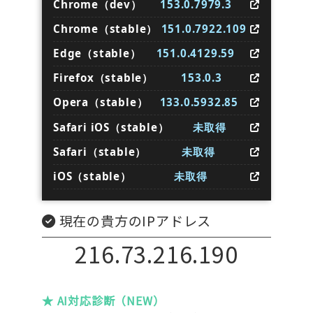
Chrome（dev）
153.0.7979.3
Chrome（stable）
151.0.7922.109
Edge（stable）
151.0.4129.59
Firefox（stable）
153.0.3
Opera（stable）
133.0.5932.85
Safari iOS（stable）
未取得
Safari（stable）
未取得
iOS（stable）
未取得
現在の貴方のIPアドレス
216.73.216.190
★ AI対応診断（NEW）