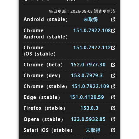
毎日更新：2026-08-08 調査更新済
Android（stable）
未取得
Chrome
151.0.7922.108
Android（stable）
Chrome
151.0.7922.112
iOS（stable）
Chrome（beta）
152.0.7977.30
Chrome（dev）
153.0.7979.3
Chrome（stable）
151.0.7922.109
Edge（stable）
151.0.4129.59
Firefox（stable）
153.0.3
Opera（stable）
133.0.5932.85
Safari iOS（stable）
未取得