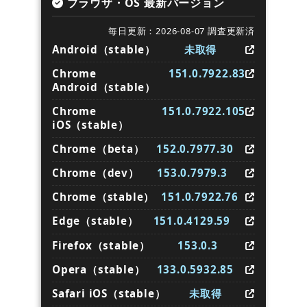
ブラウザ・OS 最新バージョン
毎日更新：2026-08-07 調査更新済
Android（stable）
未取得
Chrome
151.0.7922.83
Android（stable）
Chrome
151.0.7922.105
iOS（stable）
Chrome（beta）
152.0.7977.30
Chrome（dev）
153.0.7979.3
Chrome（stable）
151.0.7922.76
Edge（stable）
151.0.4129.59
Firefox（stable）
153.0.3
Opera（stable）
133.0.5932.85
Safari iOS（stable）
未取得