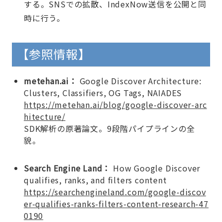
する。SNSでの拡散、IndexNow送信を公開と同
時に行う。
【参照情報】
metehan.ai：
Google Discover Architecture:
Clusters, Classifiers, OG Tags, NAIADES
https://metehan.ai/blog/google-discover-arc
hitecture/
SDK解析の原著論文。9段階パイプラインの全
貌。
Search Engine Land：
How Google Discover
qualifies, ranks, and filters content
https://searchengineland.com/google-discov
er-qualifies-ranks-filters-content-research-47
0190