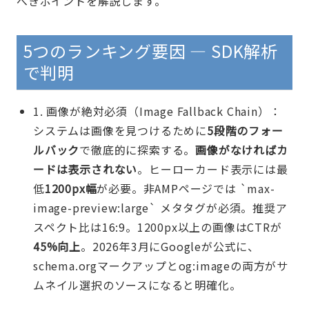
べきポイントを解説します。
5つのランキング要因 — SDK解析
で判明
1. 画像が絶対必須（Image Fallback Chain）：
システムは画像を見つけるために
5段階のフォー
ルバック
で徹底的に探索する。
画像がなければカ
ードは表示されない
。ヒーローカード表示には最
低
1200px幅
が必要。非AMPページでは `max-
image-preview:large` メタタグが必須。推奨ア
スペクト比は16:9。1200px以上の画像はCTRが
45%向上
。2026年3月にGoogleが公式に、
schema.orgマークアップとog:imageの両方がサ
ムネイル選択のソースになると明確化。