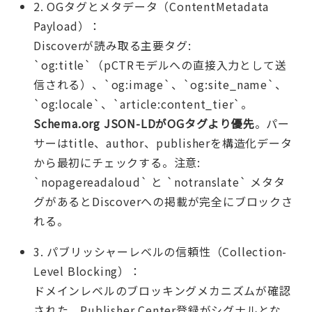
2. OGタグとメタデータ（ContentMetadata
Payload）：
Discoverが読み取る主要タグ:
`og:title`（pCTRモデルへの直接入力として送
信される）、`og:image`、`og:site_name`、
`og:locale`、`article:content_tier`。
Schema.org JSON-LDがOGタグより優先
。パー
サーはtitle、author、publisherを構造化データ
から最初にチェックする。注意:
`nopagereadaloud` と `notranslate` メタタ
グがあるとDiscoverへの掲載が完全にブロックさ
れる。
3. パブリッシャーレベルの信頼性（Collection-
Level Blocking）：
ドメインレベルのブロッキングメカニズムが確認
された。Publisher Center登録がシグナルとな