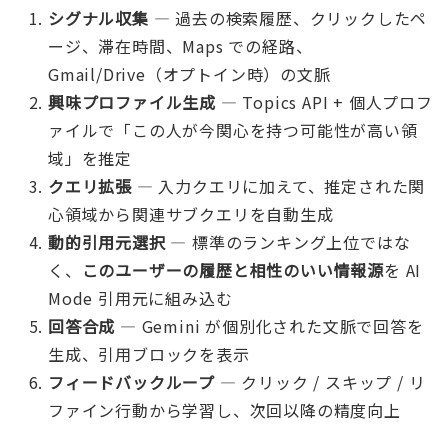
シグナル収集
— 過去の検索履歴、クリックしたペ
ージ、滞在時間、Maps での経路、
Gmail/Drive（オプトイン時）の文脈
興味プロファイル生成
— Topics API + 個人プロフ
ァイルで「この人が今関心を持つ可能性が高い領
域」を推定
クエリ拡張
— 入力クエリに加えて、推定された関
心領域から関連サブクエリを自動生成
動的引用元選択
— 標準のランキング上位ではな
く、
このユーザーの履歴と相性のいい情報源
を AI
Mode 引用元に組み込む
回答合成
— Gemini が個別化された文脈で回答を
生成、引用ブロックを表示
フィードバックループ
— クリック / スキップ / リ
ファイン行動から学習し、次回以降の精度向上