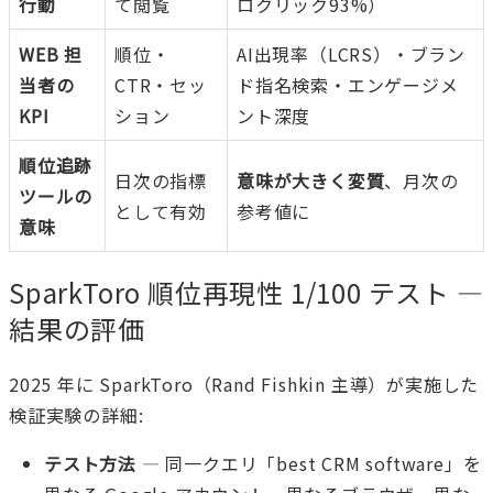
行動
て閲覧
ロクリック93%）
WEB 担
順位・
AI出現率（LCRS）・ブラン
当者の
CTR・セッ
ド指名検索・エンゲージメ
KPI
ション
ント深度
順位追跡
日次の指標
意味が大きく変質
、月次の
ツールの
として有効
参考値に
意味
SparkToro 順位再現性 1/100 テスト —
結果の評価
2025 年に SparkToro（Rand Fishkin 主導）が実施した
検証実験の詳細:
テスト方法
— 同一クエリ「best CRM software」を