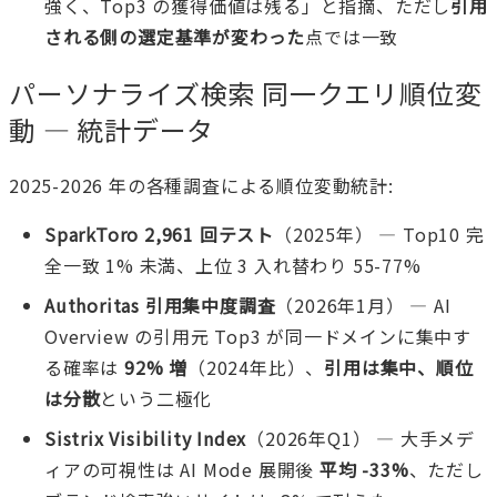
強く、Top3 の獲得価値は残る」と指摘、ただし
引用
される側の選定基準が変わった
点では一致
パーソナライズ検索 同一クエリ順位変
動 — 統計データ
2025-2026 年の各種調査による順位変動統計:
SparkToro 2,961 回テスト
（2025年） — Top10 完
全一致 1% 未満、上位 3 入れ替わり 55-77%
Authoritas 引用集中度調査
（2026年1月） — AI
Overview の引用元 Top3 が同一ドメインに集中す
る確率は
92% 増
（2024年比）、
引用は集中、順位
は分散
という二極化
Sistrix Visibility Index
（2026年Q1） — 大手メデ
ィアの可視性は AI Mode 展開後
平均 -33%
、ただし