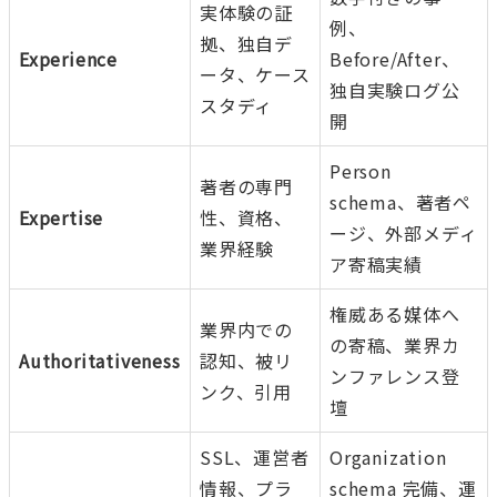
実体験の証
例、
拠、独自デ
Experience
Before/After、
ータ、ケース
独自実験ログ公
スタディ
開
Person
著者の専門
schema、著者ペ
Expertise
性、資格、
ージ、外部メディ
業界経験
ア寄稿実績
権威ある媒体へ
業界内での
の寄稿、業界カ
Authoritativeness
認知、被リ
ンファレンス登
ンク、引用
壇
SSL、運営者
Organization
情報、プラ
schema 完備、運