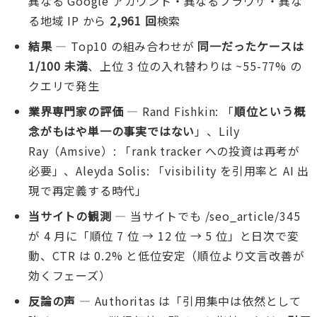
異なる Google アカウント・異なるブラウザ・異な
る地域 IP から
2,961 回
検索
結果
— Top10 の組み合わせが
同一だったケースは
1/100 未満
、上位 3 位の入れ替わりは ~55-77% の
クエリで発生
業界専門家の評価
— Rand Fishkin: 「
順位という概
念がもはや単一の事実ではない
」、Lily
Ray（Amsive）: 「rank tracker への投資は再考が
必要」、Aleyda Solis: 「visibility を引用率と AI 出
現で再定義する時代」
当サイトの観測
— 当サイトでも /seo_article/345
が 4 月に「順位 7 位 → 12 位 → 5 位」と日次で変
動、CTR は 0.2% と低位安定（順位より文言改善が
効くフェーズ）
反論の声
— Authoritas は「引用集中は依然として