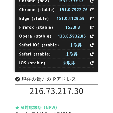
Chrome（dev）
153.0.7979.3
Chrome（stable）
151.0.7922.76
Edge（stable）
151.0.4129.59
Firefox（stable）
153.0.3
Opera（stable）
133.0.5932.85
Safari iOS（stable）
未取得
Safari（stable）
未取得
iOS（stable）
未取得
現在の貴方のIPアドレス
216.73.217.30
★ AI対応診断（NEW）