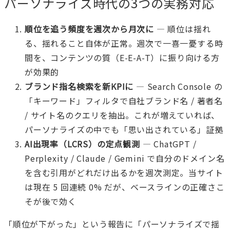
パーソナライズ時代の3つの実務対応
順位を追う頻度を週次から月次に
— 順位は揺れ
る、揺れること自体が正常。週次で一喜一憂する時
間を、コンテンツの質（E-E-A-T）に振り向ける方
が効果的
ブランド指名検索を新KPIに
— Search Console の
「キーワード」フィルタで自社ブランド名 / 著者名
/ サイト名のクエリを抽出。これが増えていれば、
パーソナライズの中でも「思い出されている」証拠
AI出現率（LCRS）の定点観測
— ChatGPT /
Perplexity / Claude / Gemini で自分のドメイン名
を含む引用がどれだけ出るかを週次測定。当サイト
は現在 5 回連続 0% だが、ベースラインの正確さこ
そが後で効く
「順位が下がった」という報告に「パーソナライズで揺