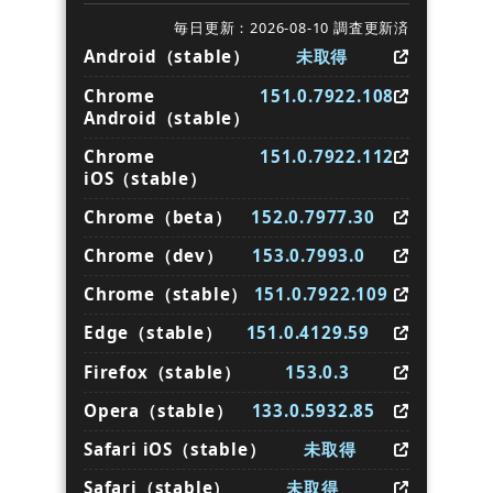
毎日更新：2026-08-10 調査更新済
Android（stable）
未取得
Chrome
151.0.7922.108
Android（stable）
Chrome
151.0.7922.112
iOS（stable）
Chrome（beta）
152.0.7977.30
Chrome（dev）
153.0.7993.0
Chrome（stable）
151.0.7922.109
Edge（stable）
151.0.4129.59
Firefox（stable）
153.0.3
Opera（stable）
133.0.5932.85
Safari iOS（stable）
未取得
Safari（stable）
未取得