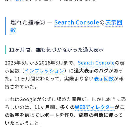
壊れた指標⑤ —
Search Console
の
表示回
数
11ヶ月間、誰も気づかなかった過大表示
2025年5月から2026年3月まで、
Search Console
の表
示回数（
インプレッション
）に
過大表示のバグ
があっ
た。11ヶ月間にわたって、実際より多い
表示回数
が報
告されていた。
これはGoogleが公式に認めた問題だ。しかし本当に恐
ろしいのは、
11ヶ月間、多くの
WEBディレクター
がこ
の数字を信じてレポートを作り、施策の判断に使って
いた
ということ。