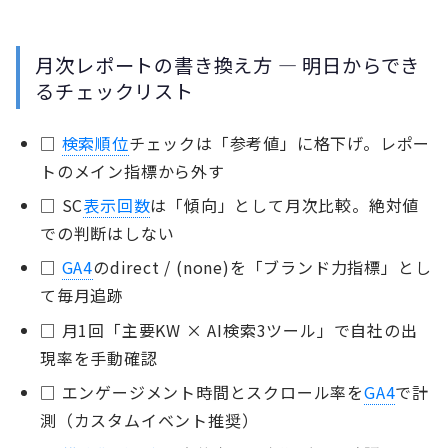
月次レポートの書き換え方 — 明日からでき
るチェックリスト
□
検索順位
チェックは「参考値」に格下げ。レポー
トのメイン指標から外す
□ SC
表示回数
は「傾向」として月次比較。絶対値
での判断はしない
□
GA4
のdirect / (none)を「ブランド力指標」とし
て毎月追跡
□ 月1回「主要KW × AI検索3ツール」で自社の出
現率を手動確認
□ エンゲージメント時間とスクロール率を
GA4
で計
測（カスタムイベント推奨）