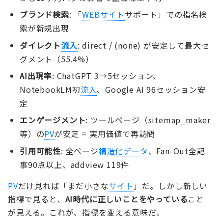
ブランド検索
: 「
WEBサイト
サポート」での指名検
索が新規出現
ダイレクト
流入
: direct / (none) が安定して最大セ
グメント（55.4%）
AI出現率
: ChatGPT 3→5セッション、
NotebookLM初
流入
、Google AI 96セッション安
定
エンゲージメント
: ツールページ（sitemap_maker
等）の
PV
が安定 = 実用価値で再訪問
引用可能性
: 全ページ
構造化データ
、Fan-Out全記
事90点以上、addview 119件
PV
だけ見れば「まだ小さな
サイト
」だ。しかし新しい
指標で見ると、
AI時代に正しいことをやっている
こと
が見える。これが、指標を変える意味だ。