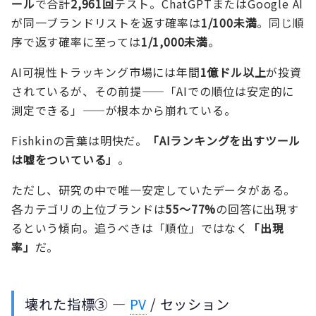
ール
で合計
2,961回
テスト。ChatGPTまたはGoogle AI
が同一ブランドリストを返す確率は
1/100未満
。同じ順
序で返す確率に至っては
1/1,000未満
。
AI可視性トラッキング市場には年間
1億ドル以上
が投資
されているが、その前提——「AIでの順位は安定的に
測定できる」——が根本から崩れている。
Fishkinの言葉は明快だ。
「AIランキングを出すツール
は嘘をついている」
。
ただし、研究の中で唯一安定していたデータがある。
各カテゴリの上位ブランドは
55〜77%
の回答に出現す
るという傾向。追うべきは「順位」ではなく
「出現
率」
だ。
壊れた指標③ —
PV
/ セッション