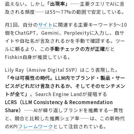
追えない。しかし
「出現率」
——主要クエリでAIに言
及される頻度——は55〜77%の範囲で安定している。
月1回、自分の
サイト
に関連する主要キーワード5〜10
個をChatGPT、Gemini、Perplexityに入力し、自サ
イトや自社名が言及されるかを手動で確認する。ツー
ルに頼るより、この
手動チェックの方が正確
だと
Fishkin自身が推奨している。
Lily Ray（Amsive Digital SVP）はこう表現した。
「今は可視性の時代。LLM内でブランド・製品・サー
ビスがどれだけ言及されるか、そしてそのセンチメン
トが全て」
。Search Engine Landが提唱する
LCRS（LLM Consistency & Recommendation
Share）
——AIが繰り返しブランドを推薦する一貫性
と、競合と比較した推薦シェア率——は、この新時代
のKPI
フレームワーク
として注目されている。