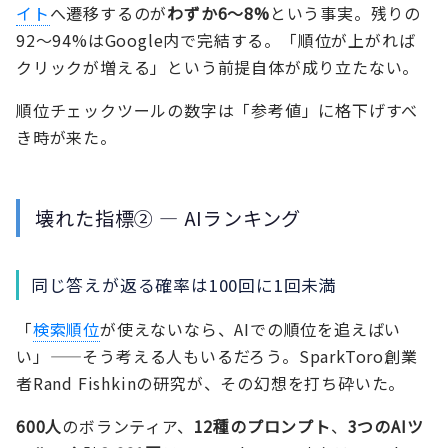
イト
へ遷移するのが
わずか6〜8%
という事実。残りの
92〜94%はGoogle内で完結する。「順位が上がれば
クリックが増える」という前提自体が成り立たない。
順位チェックツールの数字は「参考値」に格下げすべ
き時が来た。
壊れた指標② — AIランキング
同じ答えが返る確率は100回に1回未満
「
検索順位
が使えないなら、AIでの順位を追えばい
い」——そう考える人もいるだろう。SparkToro創業
者Rand Fishkinの研究が、その幻想を打ち砕いた。
600人
のボランティア、
12種のプロンプト
、
3つのAIツ