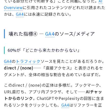
ている部分だけで判断する」ことと同義になった。
AI
Overview
に引用されたコンテンツがどれだけ読まれた
かは、
GA4
には永遠に記録されない。
壊れた指標④ —
GA4
のソース/メディア
60%が「どこから来たかわからない」
GA4
の
トラフィック
ソースを見たことがあるだろうか。
direct / (none)
——「直接アクセス」と表示されるセ
グメントが、全体の相当な割合を占めているはずだ。
このdirect / (none)の正体は多様だ。ブックマーク、
URL直打ち、アプリ内ブラウザ、そして——
AIチャッ
トからのリンク
。ChatGPTやPerplexityの回答に含ま
れるリンクをクリックしても、
GA4
はリファラーを正