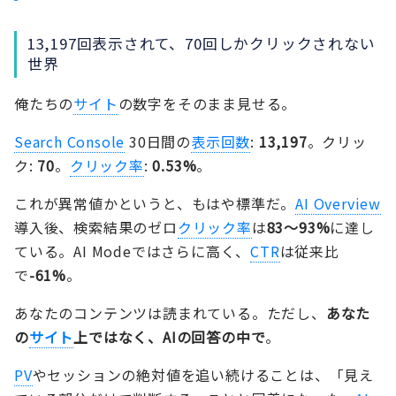
13,197回表示されて、70回しかクリックされない
世界
俺たちの
サイト
の数字をそのまま見せる。
Search Console
30日間の
表示回数
:
13,197
。クリッ
ク:
70
。
クリック率
:
0.53%
。
これが異常値かというと、もはや標準だ。
AI Overview
導入後、検索結果のゼロ
クリック率
は
83〜93%
に達し
ている。AI Modeではさらに高く、
CTR
は従来比
で
-61%
。
あなたのコンテンツは読まれている。ただし、
あなた
の
サイト
上ではなく、AIの回答の中で
。
PV
やセッションの絶対値を追い続けることは、「見え