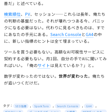
善だ」と述べている。
検索順位
、
PV
、セッション——これらは長年、俺たち
の判断の基盤だった。それが壊れつつある今、パニッ
クになる必要はない。代わりに見るべきものは、すで
にあなたの手元にある。
Search Console
と
GA4
の中
に、新しい指標のヒントは全て埋まっている。
ツールを買う必要もない。高額なAI可視性サービスに
契約する必要もない。月1回、自分の手でAIに聞いてみ
ればいい。「俺の
サイト
は見えているか？」と。
数字が変わったのではない。
世界が変わった
。俺たち
が追いつくだけだ。
タグ：
,
,
,
,
SEO指標
SparkToro
Search Console
GA4
,
,
,
ゼロクリック
パーソナライゼーション
AI検索
WEBディレクター