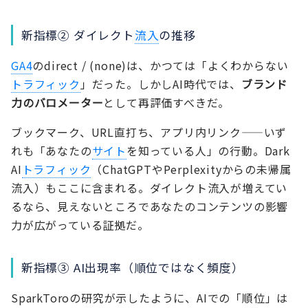
新指標② ダイレクト
流入
の推移
GA4
のdirect / (none)は、かつては「よくわからない
トラフィック
」だった。しかしAI時代では、
ブランド
力のバロメーター
として再評価すべきだ。
ブックマーク、URL直打ち、アプリ内リンク——いず
れも「あなたの
サイト
を知っている人」の行動。Dark
AI
トラフィック
（ChatGPTやPerplexityからの未帰属
流入）もここに含まれる。ダイレクト流入が増えてい
るなら、見えないところであなたのコンテンツの影響
力が広がっている証拠だ。
新指標③ AI出現率（順位ではなく頻度）
SparkToroの研究が示したように、AIでの「順位」は