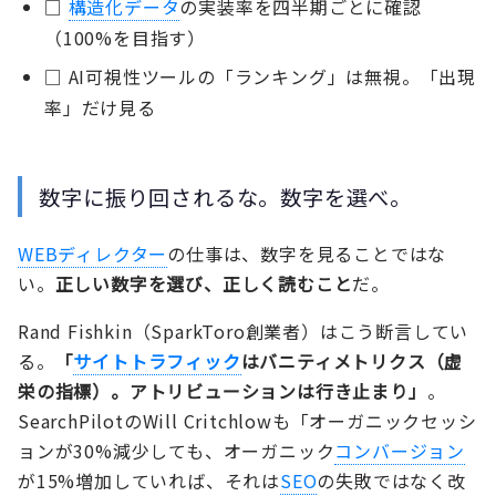
□
構造化データ
の実装率を四半期ごとに確認
（100%を目指す）
□ AI可視性ツールの「ランキング」は無視。「出現
率」だけ見る
数字に振り回されるな。数字を選べ。
WEBディレクター
の仕事は、数字を見ることではな
い。
正しい数字を選び、正しく読むこと
だ。
Rand Fishkin（SparkToro創業者）はこう断言してい
る。
「
サイト
トラフィック
はバニティメトリクス（虚
栄の指標）。アトリビューションは行き止まり」
。
SearchPilotのWill Critchlowも「オーガニックセッシ
ョンが30%減少しても、オーガニック
コンバージョン
が15%増加していれば、それは
SEO
の失敗ではなく改