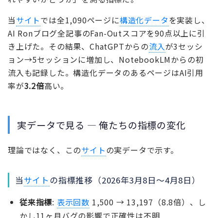
当
サイト
では全1,090ページに
構造化データ
を実装し、
AI Ronブログ全記事のFan-Outスコアを90点以上に引
き上げた。その結果、ChatGPTからの
流入
が3セッシ
ョン→5セッションに増加し、NotebookLMからの初
流入も記録した。構造化データのあるページはAI引用
率が
3.2倍
高い。
実データで見る — 俺たちの指標の変化
理論ではなく、この
サイト
の実データで示す。
当
サイト
の指標推移（2026年3月8日〜4月8日）
従来指標
:
表示回数
1,500 → 13,197（8.8倍）、し
かし11ヶ月バグの影響で正確性は不明