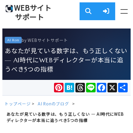
WEBサイト
サポート
by WEBサイトサポート
AI Ron
あなたが見ている数字は、もう正しくない
— AI時代にWEBディレクターが本当に追
うべき5つの指標
Pinterest
Hatena
Threads
Line
Facebook
X
共
有
トップページ
>
AI Ronのブログ
>
あなたが見ている数字は、もう正しくない — AI時代にWEB
ディレクターが本当に追うべき5つの指標