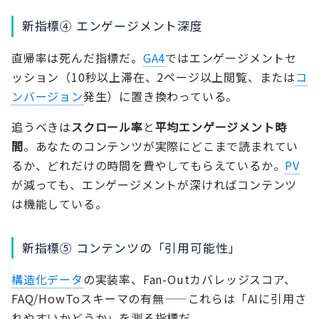
新指標④ エンゲージメント深度
直帰率は死んだ指標だ。
GA4
ではエンゲージメントセ
ッション（10秒以上滞在、2ページ以上閲覧、または
コ
ンバージョン
発生）に置き換わっている。
追うべきは
スクロール率
と
平均エンゲージメント時
間
。あなたのコンテンツが実際にどこまで読まれてい
るか、どれだけの時間を費やしてもらえているか。
PV
が減っても、エンゲージメントが深ければコンテンツ
は機能している。
新指標⑤ コンテンツの「引用可能性」
構造化データ
の実装率、Fan-Outカバレッジスコア、
FAQ/HowToスキーマの有無——これらは「AIに引用さ
れやすいかどうか」を測る指標だ。