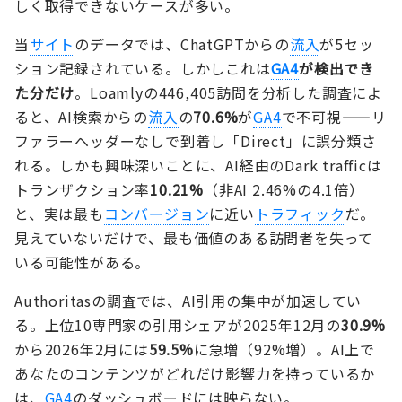
しく取得できないケースが多い。
当
サイト
のデータでは、ChatGPTからの
流入
が5セッ
ション記録されている。しかしこれは
GA4
が検出でき
た分だけ
。Loamlyの446,405訪問を分析した調査によ
ると、AI検索からの
流入
の
70.6%
が
GA4
で不可視——リ
ファラーヘッダーなしで到着し「Direct」に誤分類さ
れる。しかも興味深いことに、AI経由のDark trafficは
トランザクション率
10.21%
（非AI 2.46%の4.1倍）
と、実は最も
コンバージョン
に近い
トラフィック
だ。
見えていないだけで、最も価値のある訪問者を失って
いる可能性がある。
Authoritasの調査では、AI引用の集中が加速してい
る。上位10専門家の引用シェアが2025年12月の
30.9%
から2026年2月には
59.5%
に急増（92%増）。AI上で
あなたのコンテンツがどれだけ影響力を持っているか
は、
GA4
のダッシュボードには映らない。