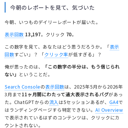
今朝のレポートを見て、気づいた
今朝、いつものデイリーレポートが届いた。
表示回数
13,197
。クリック
70
。
この数字を見て、あなたはどう思うだろうか。「
表示
回数
すごい」？ 「
クリック率
が低すぎる」？
俺が思ったのは、
「この数字の半分は、もう信じられ
ない」
ということだ。
Search Console
の
表示回数
は、2025年5月から2026年
3月まで
11ヶ月間にわたって過大表示されるバグ
があっ
た。ChatGPTからの
流入
は5セッションあるが、
GA4
で
はランディングページすら特定できない。
AI Overview
で表示されているはずのコンテンツは、クリックにカ
ウントされない。