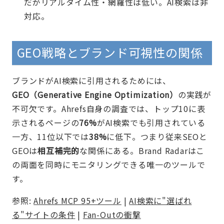
だがリアルタイム性・網羅性は低い。AI検索は非
対応。
GEO戦略とブランド可視性の関係
ブランドがAI検索に引用されるためには、
GEO（Generative Engine Optimization）
の実践が
不可欠です。Ahrefs自身の調査では、トップ10に表
示されるページの
76%
がAI検索でも引用されている
一方、11位以下では
38%
に低下。つまり従来SEOと
GEOは
相互補完的
な関係にある。Brand Radarはこ
の両面を同時にモニタリングできる唯一のツールで
す。
参照:
Ahrefs MCP 95+ツール
|
AI検索に"選ばれ
る"サイトの条件
|
Fan-Outの衝撃