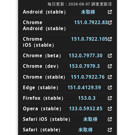
毎日更新：2026-08-07 調査更新済
Android（stable）
未取得
Chrome
151.0.7922.83
Android（stable）
Chrome
151.0.7922.105
iOS（stable）
Chrome（beta）
152.0.7977.30
Chrome（dev）
153.0.7979.3
Chrome（stable）
151.0.7922.76
Edge（stable）
151.0.4129.59
Firefox（stable）
153.0.3
Opera（stable）
133.0.5932.85
Safari iOS（stable）
未取得
Safari（stable）
未取得