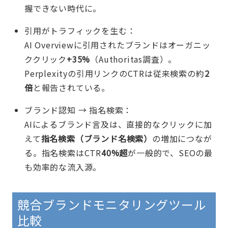
握できない時代に。
引用がトラフィックを生む：
AI Overviewに引用されたブランドはオーガニッ
ククリック
+35%
（Authoritas調査）。
Perplexityの引用リンクのCTRは従来検索の約
2
倍
と報告されている。
ブランド認知 → 指名検索：
AIによるブランド言及は、直接的なクリックに加
えて
指名検索（ブランド名検索）
の増加につなが
る。指名検索はCTR
40%超
が一般的で、SEOの最
も効率的な流入源。
競合ブランドモニタリングツール
比較