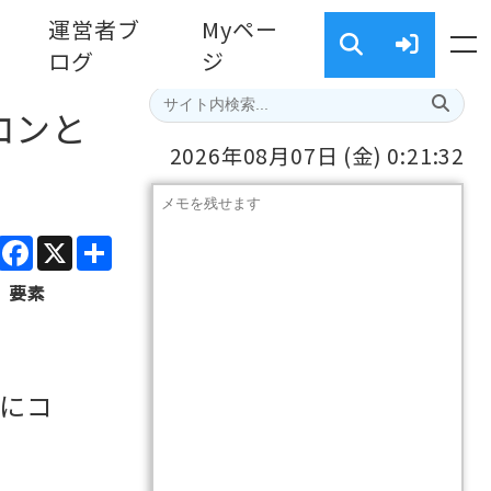
運営者ブ
Myペー
ログ
ジ
コンと
2026年08月07日
(金)
0:21:33
ads
Line
Facebook
X
共
有
』要素
全にコ