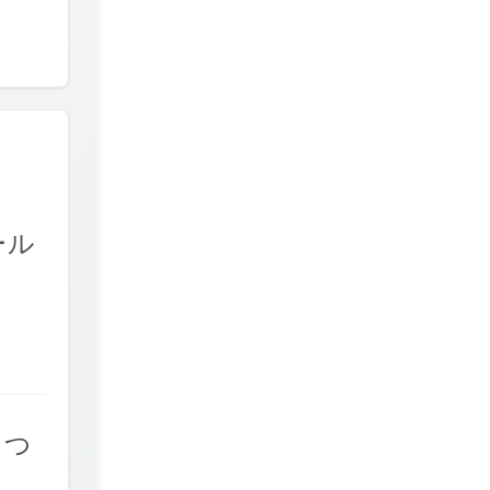
ール
しつ