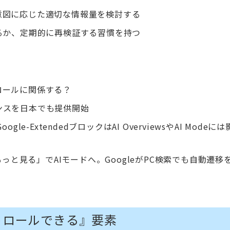
意図に応じた適切な情報量を検討する
るか、定期的に再検証する習慣を持つ
ロールに関係する？
ジェンスを日本でも提供開始
e-ExtendedブロックはAI OverviewsやAI Modeに
iewsの「もっと見る」でAIモードへ。GoogleがPC検索でも自動遷
トロールできる』要素