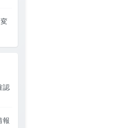
が変
確認
情報