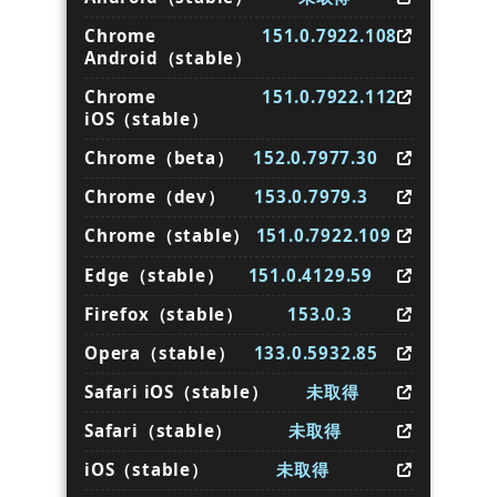
Chrome
151.0.7922.108
Android（stable）
Chrome
151.0.7922.112
iOS（stable）
Chrome（beta）
152.0.7977.30
Chrome（dev）
153.0.7979.3
Chrome（stable）
151.0.7922.109
Edge（stable）
151.0.4129.59
Firefox（stable）
153.0.3
Opera（stable）
133.0.5932.85
Safari iOS（stable）
未取得
Safari（stable）
未取得
iOS（stable）
未取得