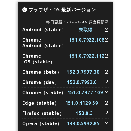
ブラウザ・OS 最新バージョン
毎日更新：2026-08-09 調査更新済
Android（stable）
未取得
Chrome
151.0.7922.108
Android（stable）
Chrome
151.0.7922.112
iOS（stable）
Chrome（beta）
152.0.7977.30
Chrome（dev）
153.0.7993.0
Chrome（stable）
151.0.7922.109
Edge（stable）
151.0.4129.59
Firefox（stable）
153.0.3
Opera（stable）
133.0.5932.85