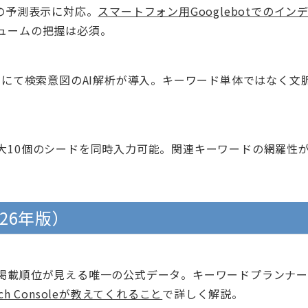
の予測表示に対応。
スマートフォン用Googlebotでのイン
ュームの把握は必須。
ーワードにて検索意図のAI解析が導入。キーワード単体ではなく文
大10個のシードを同時入力可能。関連キーワードの網羅性
26年版）
掲載順位が見える唯一の公式データ。キーワードプランナー
rch Consoleが教えてくれること
で詳しく解説。