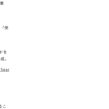
果
」「使
ドを
達成。
 Sear
るこ