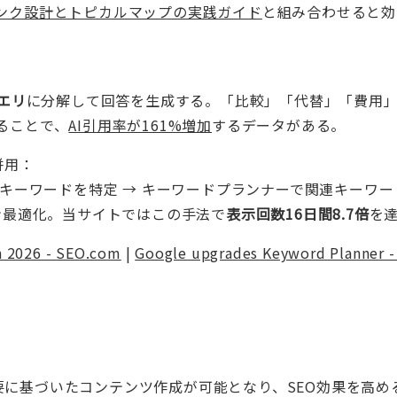
ンク設計とトピカルマップの実践ガイド
と組み合わせると効
エリ
に分解して回答を生成する。「比較」「代替」「費用
ることで、
AI引用率が161%増加
するデータがある。
ー併用：
」キーワードを特定 → キーワードプランナーで関連キーワー
ン最適化。当サイトではこの手法で
表示回数16日間8.7倍
を
n 2026 - SEO.com
|
Google upgrades Keyword Planner -
に基づいたコンテンツ作成が可能となり、SEO効果を高め