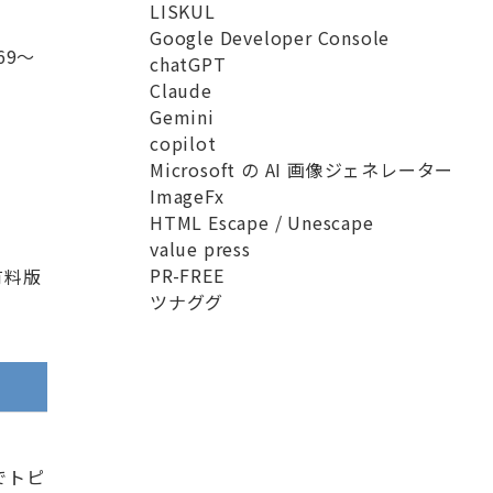
LISKUL
Google Developer Console
69〜
chatGPT
Claude
Gemini
copilot
Microsoft の AI 画像ジェネレーター
ImageFx
HTML Escape / Unescape
value press
PR-FREE
有料版
ツナググ
でトピ