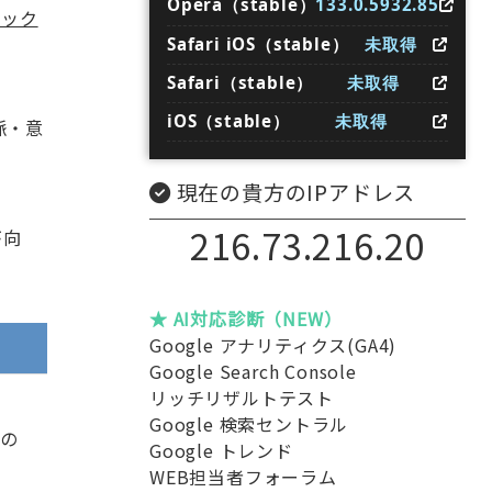
Opera（stable）
133.0.5932.85
デック
Safari iOS（stable）
未取得
Safari（stable）
未取得
iOS（stable）
未取得
脈・意
現在の貴方のIPアドレス
216.73.216.20
が向
★ AI対応診断（NEW）
Google アナリティクス(GA4)
Google Search Console
リッチリザルトテスト
Google 検索セントラル
の
Google トレンド
WEB担当者フォーラム