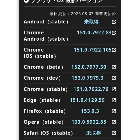
ブラウザ・OS 最新バージョン
毎日更新：2026-08-07 調査更新済
Android（stable）
未取得
Chrome
151.0.7922.83
Android（stable）
Chrome
151.0.7922.105
iOS（stable）
Chrome（beta）
152.0.7977.30
Chrome（dev）
153.0.7979.3
Chrome（stable）
151.0.7922.76
Edge（stable）
151.0.4129.59
Firefox（stable）
153.0.3
Opera（stable）
133.0.5932.85
Safari iOS（stable）
未取得