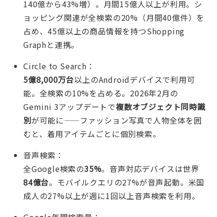
140億から43%増）。月間15億人以上が利用。シ
ョッピング関連が全検索の20%（月間40億件）を
占め、45億以上の商品情報を持つShopping
Graphと連携。
Circle to Search：
5億8,000万台
以上のAndroidデバイスで利用可
能。全検索の10%を占める。2026年2月の
Gemini 3アップデートで
複数オブジェクト同時識
別
が可能に——ファッション写真で人物全体を囲
むと、着用アイテムごとに個別検索。
音声検索：
全Google検索の
35%
。音声対応デバイスは世界
84億台
。モバイルクエリの27%が音声起動。米国
成人の27%以上が週に1回以上音声検索を利用。
Google年間検索量：