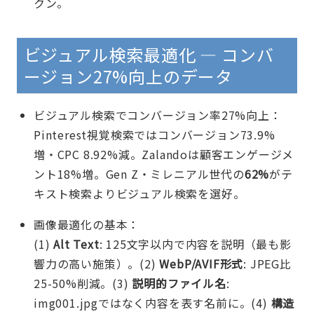
クン。
ビジュアル検索最適化 — コンバ
ージョン27%向上のデータ
ビジュアル検索でコンバージョン率27%向上：
Pinterest視覚検索ではコンバージョン73.9%
増・CPC 8.92%減。Zalandoは顧客エンゲージメ
ント18%増。Gen Z・ミレニアル世代の
62%
がテ
キスト検索よりビジュアル検索を選好。
画像最適化の基本：
(1)
Alt Text
: 125文字以内で内容を説明（最も影
響力の高い施策）。(2)
WebP/AVIF形式
: JPEG比
25-50%削減。(3)
説明的ファイル名
:
img001.jpgではなく内容を表す名前に。(4)
構造