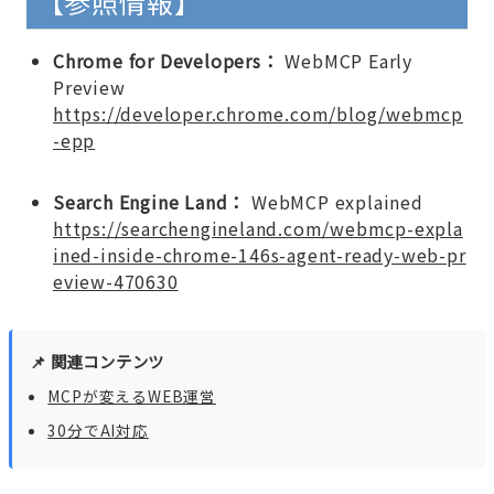
【参照情報】
Chrome for Developers：
WebMCP Early
Preview
https://developer.chrome.com/blog/webmcp
-epp
Search Engine Land：
WebMCP explained
https://searchengineland.com/webmcp-expla
ined-inside-chrome-146s-agent-ready-web-pr
eview-470630
📌 関連コンテンツ
MCPが変えるWEB運営
30分でAI対応