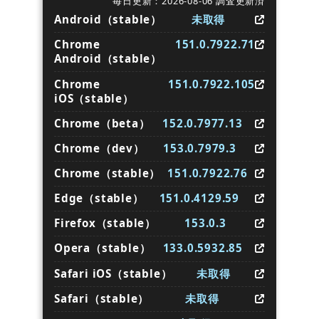
毎日更新：2026-08-06 調査更新済
Android（stable）
未取得
Chrome
151.0.7922.71
Android（stable）
Chrome
151.0.7922.105
iOS（stable）
Chrome（beta）
152.0.7977.13
Chrome（dev）
153.0.7979.3
Chrome（stable）
151.0.7922.76
Edge（stable）
151.0.4129.59
Firefox（stable）
153.0.3
Opera（stable）
133.0.5932.85
Safari iOS（stable）
未取得
Safari（stable）
未取得