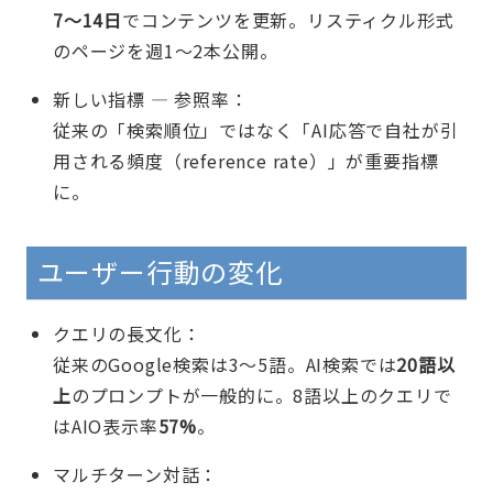
7〜14日
でコンテンツを更新。リスティクル形式
のページを週1〜2本公開。
新しい指標 — 参照率：
従来の「検索順位」ではなく「AI応答で自社が引
用される頻度（reference rate）」が重要指標
に。
ユーザー行動の変化
クエリの長文化：
従来のGoogle検索は3〜5語。AI検索では
20語以
上
のプロンプトが一般的に。8語以上のクエリで
はAIO表示率
57%
。
マルチターン対話：