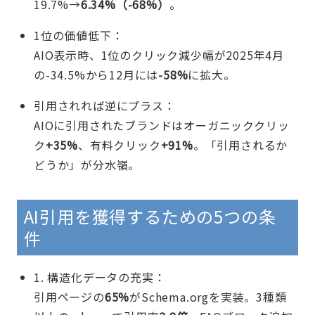
19.7%→
6.34%（-68%）
。
1位の価値低下：
AIO表示時、1位のクリック減少幅が2025年4月
の-34.5%から12月には
-58%
に拡大。
引用されれば逆にプラス：
AIOに引用されたブランドはオーガニッククリッ
ク
+35%
、有料クリック
+91%
。「引用されるか
どうか」が分水嶺。
AI引用を獲得するための5つの条
件
1. 構造化データの充実：
引用ページの
65%
がSchema.orgを実装。3種類