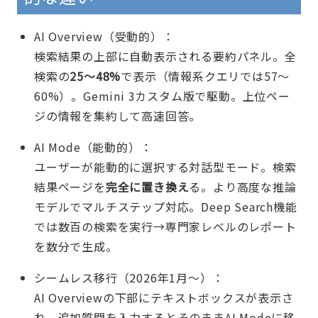
AI Overview（受動的）：
検索結果の上部に自動表示される要約パネル。全
検索の
25〜48%
で表示（情報系クエリでは57〜
60%）。Gemini 3カスタム版で駆動。上位ペー
ジの情報を集約して高速回答。
AI Mode（能動的）：
ユーザーが能動的に選択する対話型モード。検索
結果ページを
完全に置き換え
る。より高度な推論
モデルでマルチステップ対応。Deep Search機能
では数百の検索を実行→専門家レベルのレポート
を数分で生成。
シームレス移行（2026年1月〜）：
AI Overviewの下部にテキストボックスが表示さ
れ、追加質問を入力するとそのままAI Modeに移