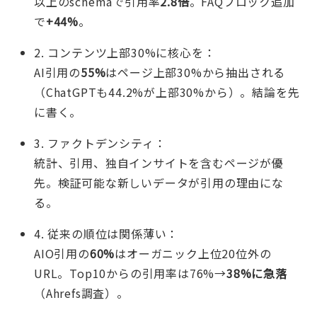
以上のschemaで引用率
2.8倍
。FAQブロック追加
で
+44%
。
2. コンテンツ上部30%に核心を：
AI引用の
55%
はページ上部30%から抽出される
（ChatGPTも44.2%が上部30%から）。結論を先
に書く。
3. ファクトデンシティ：
統計、引用、独自インサイトを含むページが優
先。検証可能な新しいデータが引用の理由にな
る。
4. 従来の順位は関係薄い：
AIO引用の
60%
はオーガニック上位20位外の
URL。Top10からの引用率は76%→
38%に急落
（Ahrefs調査）。