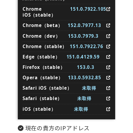
Chrome
151.0.7922.105
iOS（stable）
Chrome（beta）
152.0.7977.13
Chrome（dev）
153.0.7979.3
Chrome（stable）
151.0.7922.76
Edge（stable）
151.0.4129.59
Firefox（stable）
153.0.3
Opera（stable）
133.0.5932.85
Safari iOS（stable）
未取得
Safari（stable）
未取得
iOS（stable）
未取得
現在の貴方のIPアドレス