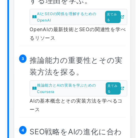
する理由を学ぶ。
AIとSEOの関係を理解するための
見てみ
OpenAI
る
OpenAIの最新技術とSEOの関連性を学べ
るリソース
推論能力の重要性とその実
3
装方法を探る。
推論能力とAIの実装を学ぶための
見てみ
Coursera
る
AIの基本概念とその実装方法を学べるコ
ース
SEO戦略をAIの進化に合わ
4