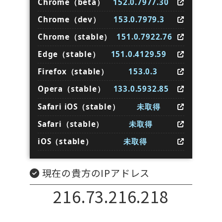
Chrome（beta）
152.0.7977.30
Chrome（dev）
153.0.7979.3
Chrome（stable）
151.0.7922.76
Edge（stable）
151.0.4129.59
Firefox（stable）
153.0.3
Opera（stable）
133.0.5932.85
Safari iOS（stable）
未取得
Safari（stable）
未取得
iOS（stable）
未取得
現在の貴方のIPアドレス
216.73.216.218