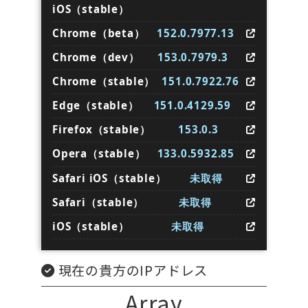
iOS（stable）
Chrome（beta）
152.0.7977.13
Chrome（dev）
153.0.7979.3
Chrome（stable）
151.0.7922.76
Edge（stable）
151.0.4129.59
Firefox（stable）
153.0.3
Opera（stable）
133.0.5932.85
Safari iOS（stable）
未取得
Safari（stable）
未取得
iOS（stable）
未取得
現在の貴方のIPアドレス
Array