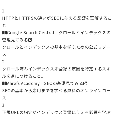
1
HTTPとHTTPSの違いがSEOに与える影響を理解するこ
と。
Google Search Central - クロールとインデックスの
管理
見てみる
クロールとインデックスの基本を学ぶための公式リソー
ス
2
クロール済みインデックス未登録の原因を特定するスキ
ルを身につけること。
Ahrefs Academy - SEOの基礎
見てみる
SEOの基本から応用までを学べる無料のオンラインコー
ス
3
正規URLの指定がインデックス登録に与える影響を学ぶ