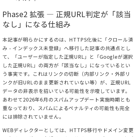
Phase2 拡張 — 正規URL判定が「該当
なし」になる仕組み
本記事が明らかにするのは、HTTPS化後に「クロール済
み - インデックス未登録」へ移行した記事の共通点とし
て、「ユーザーが指定した正規URL」と「Googleが選択
した正規URL」の両方が「該当なし」になっているとい
う事実です。これはリンクの切断（内部リンク・外部リ
ンクが旧URLのまま更新されていない等）が、正規URL
データの非表示を招いている可能性を示唆しています。
あわせて2026年6月のスパムアップデート実施時期とも
重なっており、スパムによるペナルティの可能性も完全
には排除されていません。
WEBディレクターとしては、HTTPS移行やドメイン変更