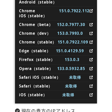
Android（stable）
Chrome
151.0.7922.112
iOS（stable）
Chrome（beta）
152.0.7977.30
Chrome（dev）
153.0.7993.0
Chrome（stable）
151.0.7922.109
Edge（stable）
151.0.4129.59
Firefox（stable）
153.0.3
Opera（stable）
133.0.5932.85
Safari iOS（stable）
未取得
Safari（stable）
未取得
iOS（stable）
未取得
現在の貴方のIPアドレス