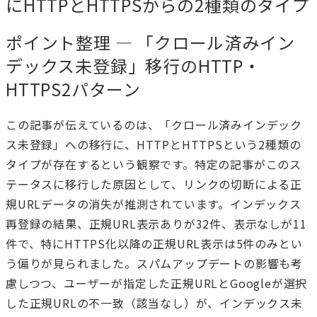
にHTTPとHTTPSからの2種類のタイプ
ポイント整理 — 「クロール済みイン
デックス未登録」移行のHTTP・
HTTPS2パターン
この記事が伝えているのは、「クロール済みインデック
ス未登録」への移行に、HTTPとHTTPSという2種類の
タイプが存在するという観察です。特定の記事がこのス
テータスに移行した原因として、リンクの切断による正
規URLデータの消失が推測されています。インデックス
再登録の結果、正規URL表示ありが32件、表示なしが11
件で、特にHTTPS化以降の正規URL表示は5件のみとい
う偏りが見られました。スパムアップデートの影響も考
慮しつつ、ユーザーが指定した正規URLとGoogleが選択
した正規URLの不一致（該当なし）が、インデックス未