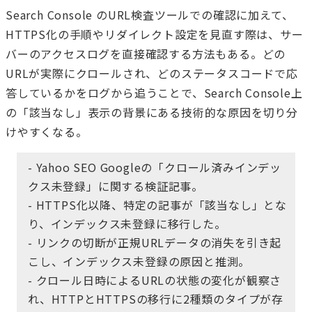
Search Console のURL検査ツールでの確認に加えて、
HTTPS化の手順やリダイレクト設定を見直す際は、サー
バーのアクセスログを直接確認する方法もある。どの
URLが実際にクロールされ、どのステータスコードで応
答しているかをログから追うことで、Search Console上
の「該当なし」表示の背景にある技術的な原因を切り分
けやすくなる。
- Yahoo SEO Googleの「クロール済みインデッ
クス未登録」に関する検証記事。
- HTTPS化以降、特定の記事が「該当なし」とな
り、インデックス未登録に移行した。
- リンクの切断が正規URLデータの消失を引き起
こし、インデックス未登録の原因と推測。
- クロール日時によるURLの状態の変化が観察さ
れ、HTTPとHTTPSの移行に2種類のタイプが存