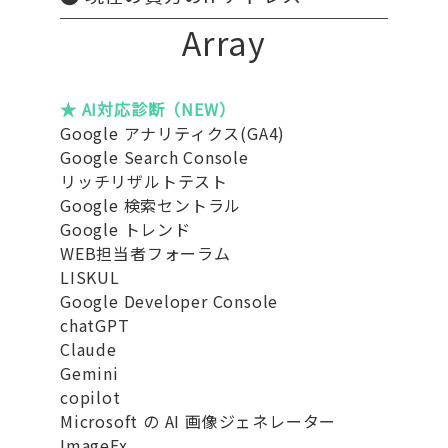
Array
★ AI対応診断（NEW）
Google アナリティクス(GA4)
Google Search Console
リッチリザルトテスト
Google 検索セントラル
Google トレンド
WEB担当者フォーラム
LISKUL
Google Developer Console
chatGPT
Claude
Gemini
copilot
Microsoft の AI 画像ジェネレーター
ImageFx