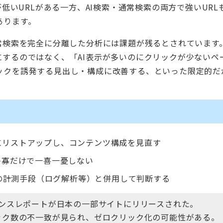
が低いURLがある一方、AI検索・通常検索の両方で強いURL
あります。
常検索を完全に分離した分析には課題が残るとされています。
するのではなく、「AI表示が多いのにクリックが少ないペ
ックを誘発する見出し・構成に改善する、といった限定的だ
的にリストアップし、コンテンツ構成を見直す
の多寡だけで一喜一憂しない
の計測手段（ログ解析等）と併用して判断する
フォーマンスレポートが日本の一部サイトにリリースされた。
リック数の不一致が見られ、ゼロクリック化の可能性がある。