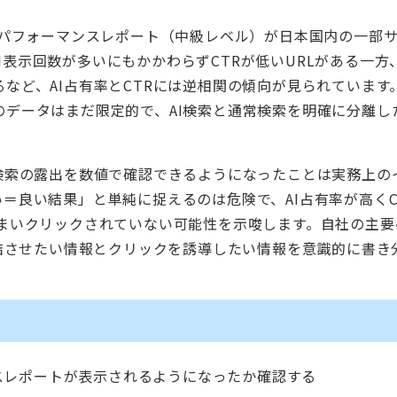
leのAIパフォーマンスレポート（中級レベル）が日本国内の一部
表示回数が多いにもかかわらずCTRが低いURLがある一方、
るなど、AI占有率とCTRには逆相関の傾向が見られています
のデータはまだ限定的で、AI検索と通常検索を明確に分離し
I検索の露出を数値で確認できるようになったことは実務上の
い＝良い結果」と単純に捉えるのは危険で、AI占有率が高くC
結してしまいクリックされていない可能性を示唆します。自社の主
で完結させたい情報とクリックを誘導したい情報を意識的に書き
スレポートが表示されるようになったか確認する