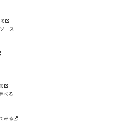
。
みる
リソース
る
学べる
てみる