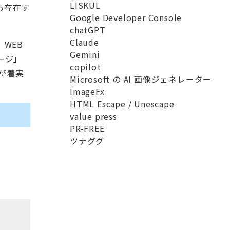
LISKUL
も存在す
Google Developer Console
chatGPT
Claude
WEB
Gemini
ージ」
copilot
が着実
Microsoft の AI 画像ジェネレーター
ImageFx
HTML Escape / Unescape
value press
PR-FREE
ツナググ