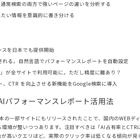
索・通常検索の両方で強いページの違いを分析する
したい情報を意識的に書き分ける
ジェンスを日本でも提供開始
析機能が導入される。自然言語でパフォーマンスレポートを自動設定
フィルタ」が全サイトで利用可能に。ただし精度に難あり？
プデート、CTR を向上させる新機能をGoogle検索に導入
でのAIパフォーマンスレポート活用法
ートが日本の一部サイトにもリリースされたことで、国内のWEBデ
る環境が整いつつあります。注目すべきは「AI占有率とCTR
合が高いクエリほど、実際のクリック率は低くなる傾向が見