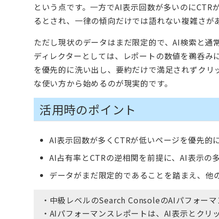
という点です。一方でAI表示回数が多いのにCTR
るとされ、一律の傾向だけでは語れない複雑さが
ただし現状のデータはまだ限定的で、AI検索と通
ディレクターとしては、レポートの数値を鵜呑みに
を優先的に洗い出し、要約だけで満足されずクリ
な使い方から始めるのが現実的です。
活用時のポイント
AI表示回数が多くCTRが低いページを優先
AI占有率とCTRの逆相関を前提に、AI表示
データがまだ限定的であることを踏まえ、他
・中級レベルのSearch ConsoleのAIパ
・AIパフォーマンスレポートは、AI表示とク