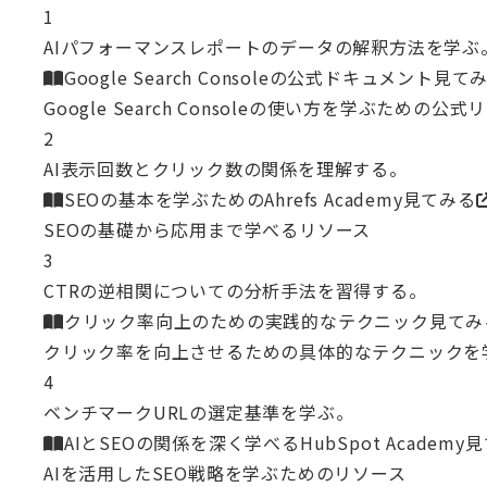
1
AIパフォーマンスレポートのデータの解釈方法を学ぶ
Google Search Consoleの公式ドキュメント
見て
Google Search Consoleの使い方を学ぶための公式
2
AI表示回数とクリック数の関係を理解する。
SEOの基本を学ぶためのAhrefs Academy
見てみる
SEOの基礎から応用まで学べるリソース
3
CTRの逆相関についての分析手法を習得する。
クリック率向上のための実践的なテクニック
見てみ
クリック率を向上させるための具体的なテクニックを
4
ベンチマークURLの選定基準を学ぶ。
AIとSEOの関係を深く学べるHubSpot Academy
見
AIを活用したSEO戦略を学ぶためのリソース