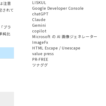
LISKUL
は注意
Google Developer Console
記されて
chatGPT
Claude
Gemini
「ブラ
copilot
単純比
Microsoft の AI 画像ジェネレーター
ImageFx
HTML Escape / Unescape
value press
PR-FREE
ツナググ