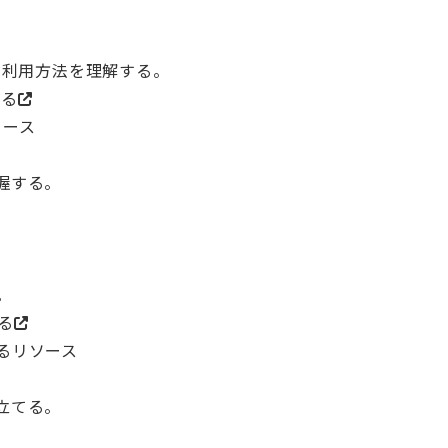
機能と利用方法を理解する。
みる
ソース
握する。
。
る
るリソース
立てる。