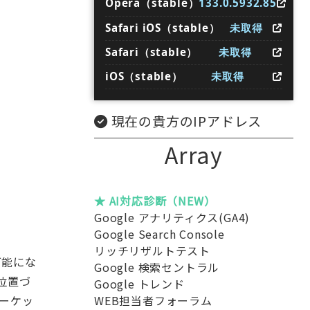
Opera（stable）
133.0.5932.85
Safari iOS（stable）
未取得
Safari（stable）
未取得
iOS（stable）
未取得
現在の貴方のIPアドレス
Array
★ AI対応診断（NEW）
Google アナリティクス(GA4)
Google Search Console
リッチリザルトテスト
可能にな
Google 検索セントラル
て位置づ
Google トレンド
WEB担当者フォーラム
マーケッ