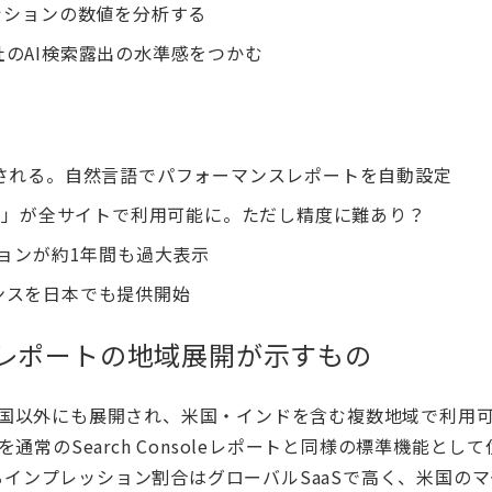
ッションの数値を分析する
のAI検索露出の水準感をつかむ
析機能が導入される。自然言語でパフォーマンスレポートを自動設定
フィルタ」が全サイトで利用可能に。ただし精度に難あり？
ッションが約1年間も過大表示
ジェンスを日本でも提供開始
マンスレポートの地域展開が示すもの
ポートが英国以外にも展開され、米国・インドを含む複数地域で利用
を通常のSearch Consoleレポートと同様の標準機能とし
るインプレッション割合はグローバルSaaSで高く、米国の