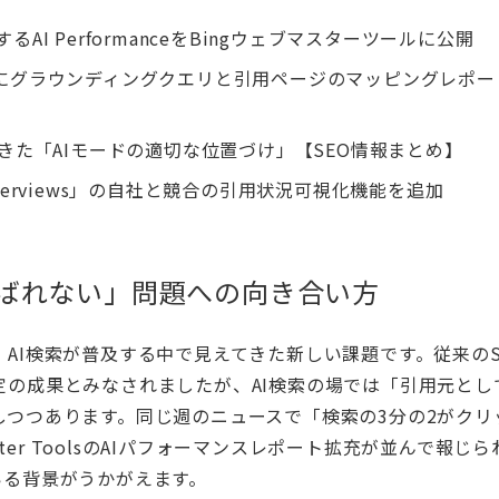
トするAI PerformanceをBingウェブマスターツールに公開
manceにグラウンディングクエリと引用ページのマッピングレポ
てきた「AIモードの適切な位置づけ」【SEO情報まとめ】
I Overviews」の自社と競合の引用状況可視化機能を追加
るが選ばれない」問題への向き合い方
AI検索が普及する中で見えてきた新しい課題です。従来のS
の成果とみなされましたが、AI検索の場では「引用元とし
つつあります。同じ週のニュースで「検索の3分の2がクリ
ter ToolsのAIパフォーマンスレポート拡充が並んで報じ
いる背景がうかがえます。