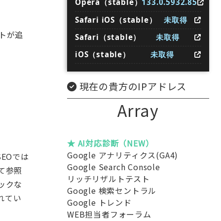
Opera（stable）
133.0.5932.85
Safari iOS（stable）
未取得
ートが追
Safari（stable）
未取得
iOS（stable）
未取得
現在の貴方のIPアドレス
Array
★ AI対応診断（NEW）
Google アナリティクス(GA4)
EOでは
Google Search Console
て参照
リッチリザルトテスト
ックな
Google 検索セントラル
られてい
Google トレンド
WEB担当者フォーラム