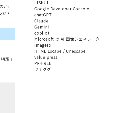
LISKUL
のか」
Google Developer Console
材料と
chatGPT
Claude
Gemini
copilot
Microsoft の AI 画像ジェネレーター
ImageFx
HTML Escape / Unescape
value press
を特定す
PR-FREE
ツナググ