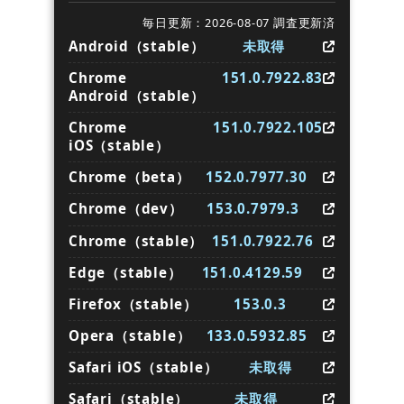
毎日更新：2026-08-07 調査更新済
Android（stable）
未取得
Chrome
151.0.7922.83
Android（stable）
Chrome
151.0.7922.105
iOS（stable）
Chrome（beta）
152.0.7977.30
Chrome（dev）
153.0.7979.3
Chrome（stable）
151.0.7922.76
Edge（stable）
151.0.4129.59
Firefox（stable）
153.0.3
Opera（stable）
133.0.5932.85
Safari iOS（stable）
未取得
Safari（stable）
未取得