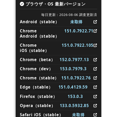
ブラウザ・OS 最新バージョン
毎日更新：2026-08-06 調査更新済
Android（stable）
未取得
Chrome
151.0.7922.71
Android（stable）
Chrome
151.0.7922.105
iOS（stable）
Chrome（beta）
152.0.7977.13
Chrome（dev）
153.0.7979.3
Chrome（stable）
151.0.7922.76
Edge（stable）
151.0.4129.59
Firefox（stable）
153.0.3
Opera（stable）
133.0.5932.85
Safari iOS（stable）
未取得