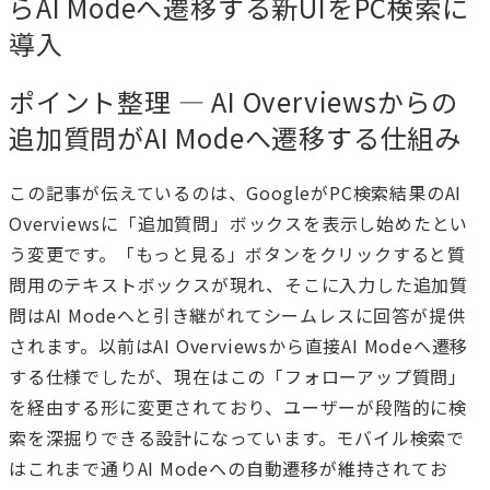
らAI Modeへ遷移する新UIをPC検索に
導入
ポイント整理 — AI Overviewsからの
追加質問がAI Modeへ遷移する仕組み
この記事が伝えているのは、GoogleがPC検索結果のAI
Overviewsに「追加質問」ボックスを表示し始めたとい
う変更です。「もっと見る」ボタンをクリックすると質
問用のテキストボックスが現れ、そこに入力した追加質
問はAI Modeへと引き継がれてシームレスに回答が提供
されます。以前はAI Overviewsから直接AI Modeへ遷移
する仕様でしたが、現在はこの「フォローアップ質問」
を経由する形に変更されており、ユーザーが段階的に検
索を深掘りできる設計になっています。モバイル検索で
はこれまで通りAI Modeへの自動遷移が維持されてお