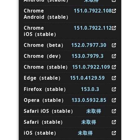
Chrome
151.0.7922.108
Android（stable）
Chrome
151.0.7922.112
iOS（stable）
Chrome（beta）
152.0.7977.30
Chrome（dev）
153.0.7979.3
Chrome（stable）
151.0.7922.109
Edge（stable）
151.0.4129.59
Firefox（stable）
153.0.3
Opera（stable）
133.0.5932.85
Safari iOS（stable）
未取得
Safari（stable）
未取得
iOS（stable）
未取得