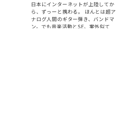
日本にインターネットが上陸してか
ら、ずっーと携わる。 ほんとは超ア
ナログ人間のギター弾き、バンドマ
ン。でも音楽活動とSE、案外似て
る。
WEBサイトサポート
プライバシーポリシー
利用規約
運営会社
このサイトについて
お問い合わせ
検索