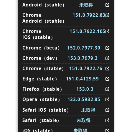
Android（stable）
未取得
Chrome
151.0.7922.83
Android（stable）
Chrome
151.0.7922.105
iOS（stable）
Chrome（beta）
152.0.7977.30
Chrome（dev）
153.0.7979.3
Chrome（stable）
151.0.7922.76
Edge（stable）
151.0.4129.59
Firefox（stable）
153.0.3
Opera（stable）
133.0.5932.85
Safari iOS（stable）
未取得
Safari（stable）
未取得
iOS（stable）
未取得