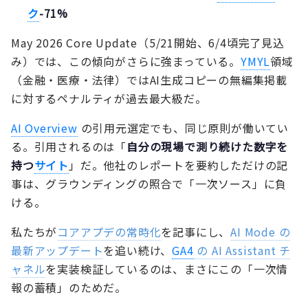
ク
-71%
May 2026 Core Update（5/21開始、6/4頃完了見込
み）では、この傾向がさらに強まっている。
YMYL
領域
（金融・医療・法律）ではAI生成コピーの無編集掲載
に対するペナルティが過去最大級だ。
AI Overview
の引用元選定でも、同じ原則が働いてい
る。引用されるのは「
自分の現場で測り続けた数字を
持つ
サイト
」だ。他社のレポートを要約しただけの記
事は、グラウンディングの照合で「一次ソース」に負
ける。
私たちが
コアアプデの常時化
を記事にし、
AI Mode の
最新アップデート
を追い続け、
GA4
の AI Assistant チ
ャネル
を実装検証しているのは、まさにこの「一次情
報の蓄積」のためだ。