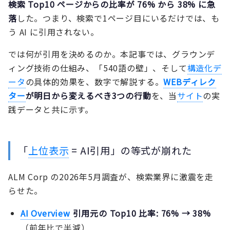
検索 Top10 ページからの比率が 76% から 38% に急
落
した。つまり、検索で1ページ目にいるだけでは、も
う AI に引用されない。
では何が引用を決めるのか。本記事では、グラウンデ
ィング技術の仕組み、「540語の壁」、そして
構造化デ
ータ
の具体的効果を、数字で解説する。
WEBディレク
ター
が明日から変えるべき3つの行動
を、当
サイト
の実
践データと共に示す。
「
上位表示
= AI引用」の等式が崩れた
ALM Corp の2026年5月調査が、検索業界に激震を走
らせた。
AI Overview
引用元の Top10 比率: 76% → 38%
（前年比で半減）