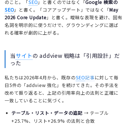
のこと。「
SEO
」と書くのではなく「
Google 検索の
SEO
」と書く。「コアアップデート」ではなく「
May
2026 Core Update
」と書く。曖昧な表現を避け、固有
名詞を明示的に使うだけで、グラウンディングに選ば
れる確率が劇的に上がる。
当
サイト
の addview 戦略は「引用設計」だ
った
私たちは2026年4月から、既存の
SEO
記事
に対して毎
日5件の「addview 強化」を続けてきた。その手法を
改めて振り返ると、上記の引用率向上の法則と正確に
一致していることに気づく。
テーブル・リスト・データの追記
→ テーブル
+25.7%、リスト+26.9% の法則と合致