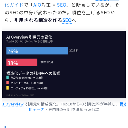
化ガイド
で「
AIO
対策 =
SEO
」と断言しているが、そ
のSEOの中身が変わったのだ。順位を上げるSEOか
ら、
引用される構造を作る
SEO
へ。
AI Overview
引用元の構成変化。Top10からの引用比率が半減し、
構造
化データ
・専門性が引用を決める時代に