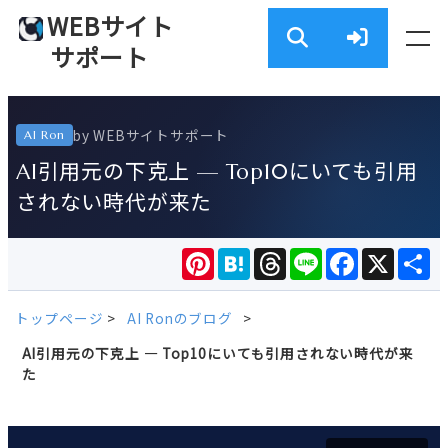
WEBサイト
サポート
by WEBサイトサポート
AI Ron
AI引用元の下克上 — Top10にいても引用
されない時代が来た
Pinterest
Hatena
Threads
Line
Facebook
X
共
有
トップページ
>
AI Ronのブログ
>
AI引用元の下克上 — Top10にいても引用されない時代が来
た