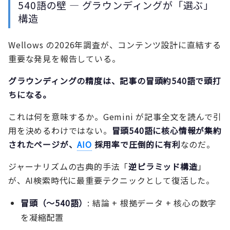
540語の壁 — グラウンディングが「選ぶ」
構造
Wellows の2026年調査が、コンテンツ設計に直結する
重要な発見を報告している。
グラウンディングの精度は、記事の冒頭約540語で頭打
ちになる。
これは何を意味するか。Gemini が記事全文を読んで引
用を決めるわけではない。
冒頭540語に核心情報が集約
されたページが、
AIO
採用率で圧倒的に有利
なのだ。
ジャーナリズムの古典的手法「
逆ピラミッド構造
」
が、AI検索時代に最重要テクニックとして復活した。
冒頭（〜540語）
: 結論 + 根拠データ + 核心の数字
を凝縮配置