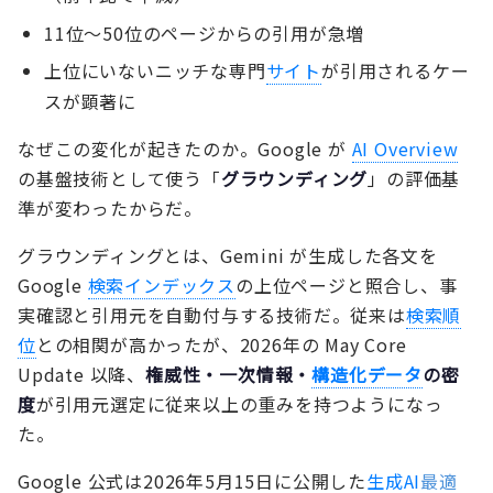
11位〜50位のページからの引用が急増
上位にいないニッチな専門
サイト
が引用されるケー
スが顕著に
なぜこの変化が起きたのか。Google が
AI Overview
の基盤技術として使う「
グラウンディング
」の評価基
準が変わったからだ。
グラウンディングとは、Gemini が生成した各文を
Google
検索インデックス
の上位ページと照合し、事
実確認と引用元を自動付与する技術だ。従来は
検索順
位
との相関が高かったが、2026年の May Core
Update 以降、
権威性・一次情報・
構造化データ
の密
度
が引用元選定に従来以上の重みを持つようになっ
た。
Google 公式は2026年5月15日に公開した
生成AI
最適