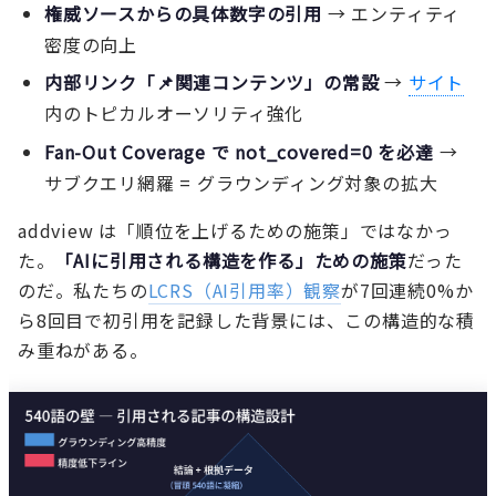
権威ソースからの具体数字の引用
→ エンティティ
密度の向上
内部リンク「📌関連コンテンツ」の常設
→
サイト
内のトピカルオーソリティ強化
Fan-Out Coverage で not_covered=0 を必達
→
サブクエリ網羅 = グラウンディング対象の拡大
addview は「順位を上げるための施策」ではなかっ
た。
「AIに引用される構造を作る」ための施策
だった
のだ。私たちの
LCRS（AI引用率）観察
が7回連続0%か
ら8回目で初引用を記録した背景には、この構造的な積
み重ねがある。