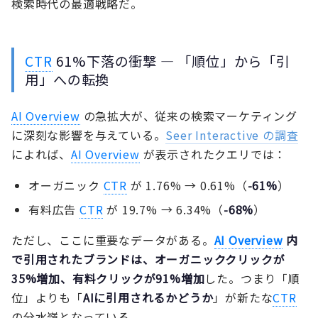
検索時代の最適戦略だ。
CTR
61%下落の衝撃 — 「順位」から「引
用」への転換
AI Overview
の急拡大が、従来の検索マーケティング
に深刻な影響を与えている。
Seer Interactive の調査
によれば、
AI Overview
が表示されたクエリでは：
オーガニック
CTR
が 1.76% → 0.61%（
-61%
）
有料広告
CTR
が 19.7% → 6.34%（
-68%
）
ただし、ここに重要なデータがある。
AI Overview
内
で引用されたブランドは、オーガニッククリックが
35%増加、有料クリックが91%増加
した。つまり「順
位」よりも「
AIに引用されるかどうか
」が新たな
CTR
の分水嶺となっている。