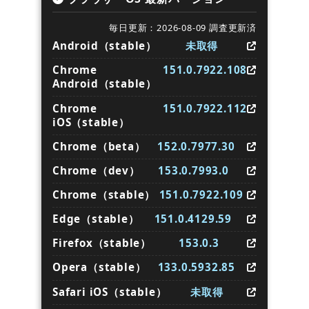
毎日更新：2026-08-09 調査更新済
Android（stable）
未取得
Chrome
151.0.7922.108
Android（stable）
Chrome
151.0.7922.112
iOS（stable）
Chrome（beta）
152.0.7977.30
Chrome（dev）
153.0.7993.0
Chrome（stable）
151.0.7922.109
Edge（stable）
151.0.4129.59
Firefox（stable）
153.0.3
Opera（stable）
133.0.5932.85
Safari iOS（stable）
未取得