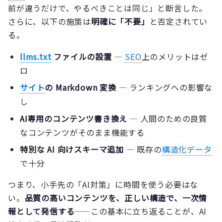
前が違うだけで、やるべきことは同じ」と断言した。
さらに、以下の施策は
明確に「不要」
と否定されてい
る。
llms.txt
ファイルの設置
—
SEO
上のメリットはゼ
ロ
サイト
の Markdown 変換
— ランキングへの影響な
し
AI専用のコンテンツ書き換え
— 人間のための良質
なコンテンツがそのまま機能する
特別な AI 向けスキーマ追加
— 既存の
構造化データ
で十分
つまり、小手先の「AI対策」に時間を使う必要はな
い。
品質の高いコンテンツを、正しい構造で、一次情
報として発信する
——この基本に立ち返ることが、AI