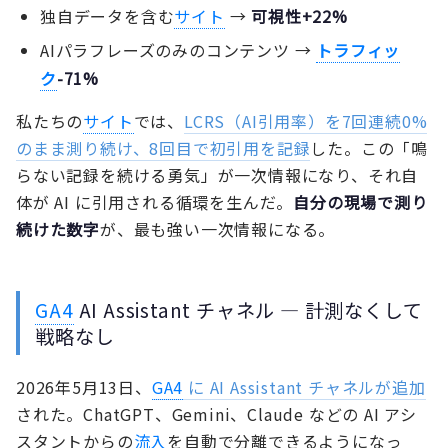
独自データを含む
サイト
→
可視性+22%
AIパラフレーズのみのコンテンツ →
トラフィッ
ク
-71%
私たちの
サイト
では、
LCRS（AI引用率）を7回連続0%
のまま測り続け、8回目で初引用を記録
した。この「鳴
らない記録を続ける勇気」が一次情報になり、それ自
体が AI に引用される循環を生んだ。
自分の現場で測り
続けた数字
が、最も強い一次情報になる。
GA4
AI Assistant チャネル — 計測なくして
戦略なし
2026年5月13日、
GA4
に AI Assistant チャネルが追加
された。ChatGPT、Gemini、Claude などの AI アシ
スタントからの
流入
を自動で分離できるようになっ