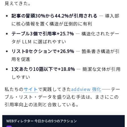
見えてきた。
記事の冒頭30%から44.2%が引用される
— 導入部
に核心情報を置く構造が圧倒的に有利
テーブル3個で引用率+25.7%
— 構造化されたデー
タが LLM に選ばれやすい
リスト8セクションで+26.9%
— 箇条書き構造が引
用を促進
1文あたり10語以下で+18.8%
— 簡潔な文体が引用
しやすい
私たちの
サイト
で実践してきた
addview 強化
——テー
ブル・リスト・データを盛り込む手法は、まさにこの
引用率向上の法則と合致している。