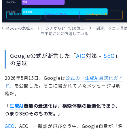
AI Mode の急拡大。ローンチから1年で10億ユーザー到達、クエリ量は
四半期ごとに倍増している
Google公式が断言した「
AIO
対策 =
SEO
」
の意味
2026年5月15日、Googleは
公式の「
生成AI
最適化ガイ
ド」
を公開した。そこに書かれていたメッセージは明
確だ。
「
生成AI
機能の最適化は、検索体験の最適化であり、
つまりSEOそのものだ。
」
GEO
、AEO——新語が飛び交う中、Google自身が「名