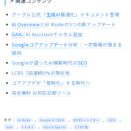
📌 関連コンテンツ
グーグル公式「
生成AI
最適化」ドキュメント登場
AI Overview
とAI Modeの5つの新アップデート
GA4
にAI Assistantチャネル追加
Googleコアアップデート
分析：一次情報が強まる
傾向
Googleが語ったAI検索時代の
SEO
LCRS 7回連続0%の現在地
コアアプデが「常時化」する時代へ
完全無料 AI対応診断ツール
タグ：
,
,
,
,
AI Mode
Google IO 2026
WEBディレクター
GEO
,
,
,
GA4
E-E-A-T
Search Agents
CTR下落