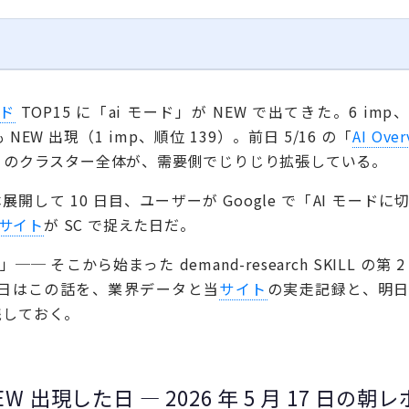
ド
TOP15 に「ai モード」が NEW で出てきた。6 imp
EW 出現（1 imp、順位 139）。前日 5/16 の「
AI Over
AI Mode のクラスター全体が、需要側でじりじり拡張している。
本展開して 10 日目、ユーザーが Google で「AI モードに
サイト
が SC で捉えた日だ。
」── そこから始まった demand-research SKILL の第 
今日はこの話を、業界データと当
サイト
の実走記録と、明
残しておく。
NEW 出現した日 — 2026 年 5 月 17 日の朝