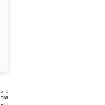
e は
で月間
ン人口