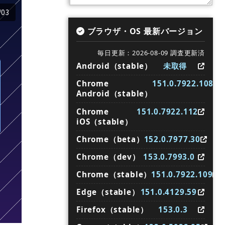
/03
ブラウザ・OS 最新バージョン
毎日更新：2026-08-09 調査更新済
Android（stable）
未取得
Chrome
151.0.7922.108
Android（stable）
Chrome
151.0.7922.112
iOS（stable）
Chrome（beta）
152.0.7977.30
Chrome（dev）
153.0.7993.0
Chrome（stable）
151.0.7922.109
Edge（stable）
151.0.4129.59
Firefox（stable）
153.0.3