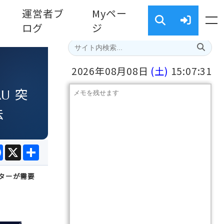
運営者ブ
Myペー
ログ
ジ
2026年08月08日
(土)
15:07:32
AU 突
法
e
Facebook
X
共
有
レクターが需要