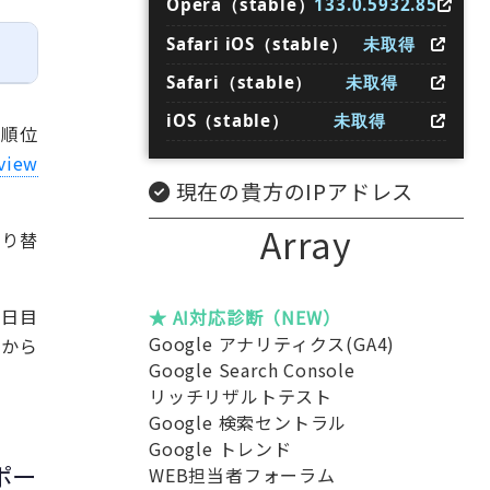
Opera（stable）
133.0.5932.85
Safari iOS（stable）
未取得
Safari（stable）
未取得
iOS（stable）
未取得
、順位
view
現在の貴方のIPアドレス
Array
切り替
2 日目
★ AI対応診断（NEW）
Google アナリティクス(GA4)
日から
Google Search Console
リッチリザルトテスト
Google 検索セントラル
Google トレンド
レポー
WEB担当者フォーラム