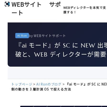
WEBサイト
サポ
WEBディレクターを本気で支
ート
援する！
by WEBサイトサポート
AI Ron
『ai モード』が SC に NEW 出現し
破と、WEB ディレクターが需要
トップページ
>
AI Ronのブログ
>
『ai モード』が SC に N
側の動きを 3 層計測 OS で捉える方法