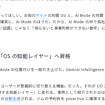
。
まってほしい。お前の
サイト
の月間 UU と、AI Mode の月間
、AI Mode のほうだ。だから、AI Mode の中で自
い話題」じゃなく「測らないと事業判断ができない数字」
ode は「OS の知能レイヤー」へ昇格
 AI Mode の位置付けを一段引き上げた。Gemini Intelligenc
中で、ユーザーが意識的に切り替える機能」だった。それが I/O 2
裏で常時稼働する知能レイヤー」に変わる。事例として紹介されたの
トが
自動生成
される、ジムの予約枠を proactive に確保す