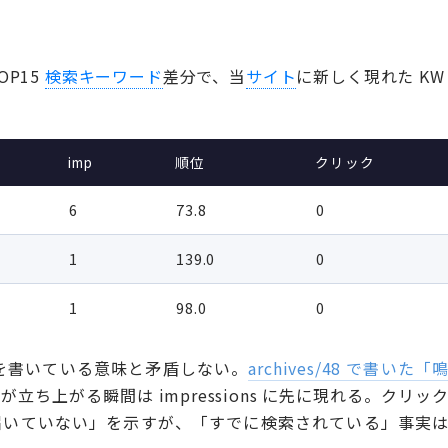
OP15
検索キーワード
差分で、当
サイト
に新しく現れた KW
imp
順位
クリック
6
73.8
0
1
139.0
0
1
98.0
0
事を書いている意味と矛盾しない。
archives/48 で書いた「
立ち上がる瞬間は impressions に先に現れる。クリッ
「まだ届いていない」を示すが、「すでに検索されている」事実