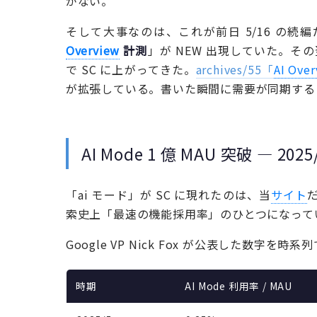
がない。
そして大事なのは、これが前日 5/16 の続編
Overview
計測
」が NEW 出現していた。そ
で SC に上がってきた。
archives/55「
AI Ove
が拡張している。書いた瞬間に需要が同期する ─
AI Mode 1 億 MAU 突破 — 
「ai モード」が SC に現れたのは、当
サイト
だ
索史上「最速の機能採用率」のひとつになって
Google VP Nick Fox が公表した数字を時
時期
AI Mode 利用率 / MAU