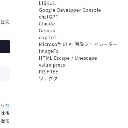
LISKUL
Google Developer Console
chatGPT
 は次
Claude
Gemini
copilot
Microsoft の AI 画像ジェネレーター
ImageFx
HTML Escape / Unescape
value press
PR-FREE
ツナググ
鳴らな
クは後
は揺る