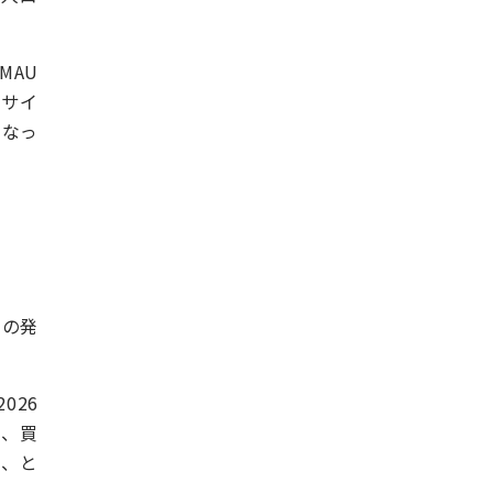
 MAU
社サイ
になっ
e の発
026
は、買
る、と