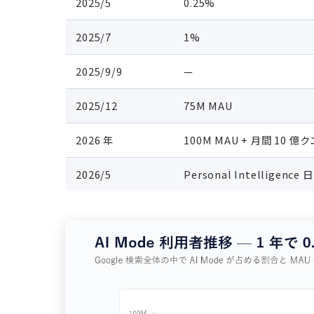
2025/5
0.25%
2025/7
1%
2025/9/9
—
2025/12
75M MAU
2026 年
100M MAU + 月間 10 億
2026/5
Personal Intelligence