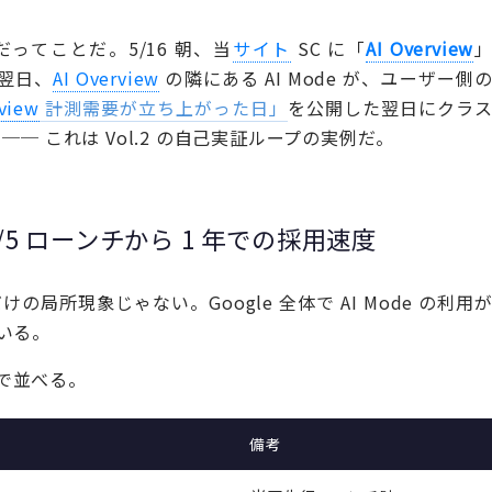
だってことだ。5/16 朝、当
サイト
SC に「
AI Overview
の翌日、
AI Overview
の隣にある AI Mode が、ユーザー側
rview
計測需要が立ち上がった日」
を公開した翌日にクラ
─ これは Vol.2 の自己実証ループの実例だ。
2025/5 ローンチから 1 年での採用速度
けの局所現象じゃない。Google 全体で AI Mode の利用
いる。
系列で並べる。
備考